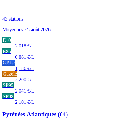
43
stations
Moyennes · 5 août 2026
E10
2,018 €/L
E85
0,861 €/L
GPLc
1,186 €/L
Gazole
2,200 €/L
SP95
2,041 €/L
SP98
2,101 €/L
Pyrénées-Atlantiques
(64)