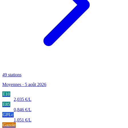
49
stations
Moyennes · 5 août 2026
E10
2,035 €/L
E85
0,846 €/L
GPLc
1,051 €/L
Gazole