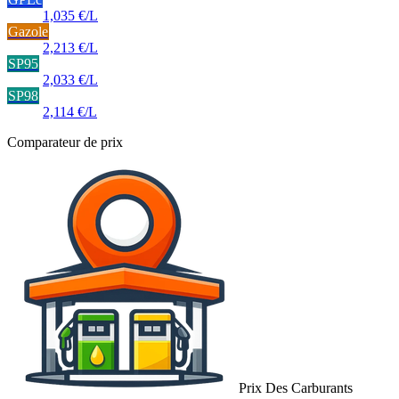
1,035 €/L
Gazole
2,213 €/L
SP95
2,033 €/L
SP98
2,114 €/L
Comparateur de prix
Prix Des Carburants