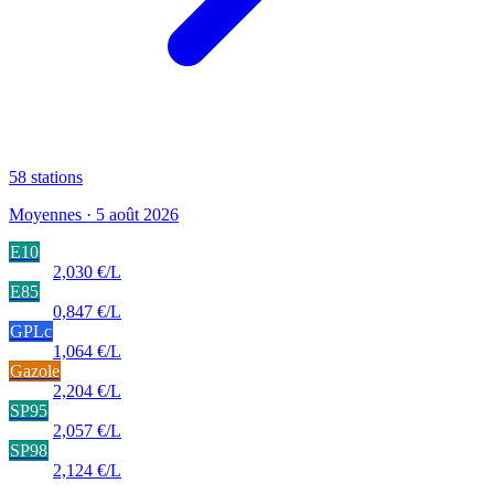
58
stations
Moyennes · 5 août 2026
E10
2,030 €/L
E85
0,847 €/L
GPLc
1,064 €/L
Gazole
2,204 €/L
SP95
2,057 €/L
SP98
2,124 €/L