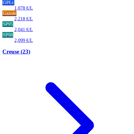
GPLc
1,078 €/L
Gazole
2,218 €/L
SP95
2,041 €/L
SP98
2,099 €/L
Creuse
(23)