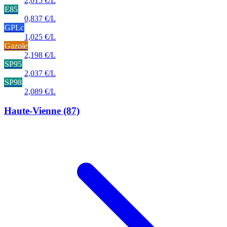
2,015 €/L
E85
0,837 €/L
GPLc
1,025 €/L
Gazole
2,198 €/L
SP95
2,037 €/L
SP98
2,089 €/L
Haute-Vienne
(87)