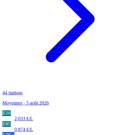
44
stations
Moyennes · 5 août 2026
E10
2,033 €/L
E85
0,874 €/L
GPLc