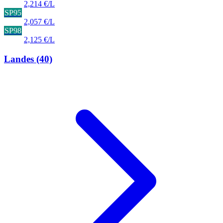
2,214 €/L
SP95
2,057 €/L
SP98
2,125 €/L
Landes
(40)