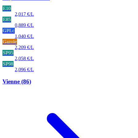
E10
2,017 €/L
E85
0,889 €/L
GPLc
1,040 €/L
Gazole
2,209 €/L
SP95
2,058 €/L
SP98
2,096 €/L
Vienne
(86)