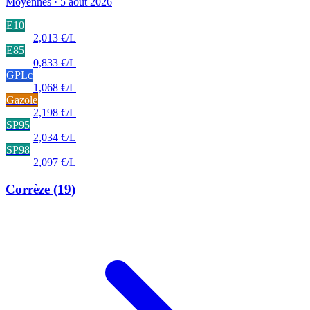
Moyennes · 5 août 2026
E10
2,013 €/L
E85
0,833 €/L
GPLc
1,068 €/L
Gazole
2,198 €/L
SP95
2,034 €/L
SP98
2,097 €/L
Corrèze
(19)