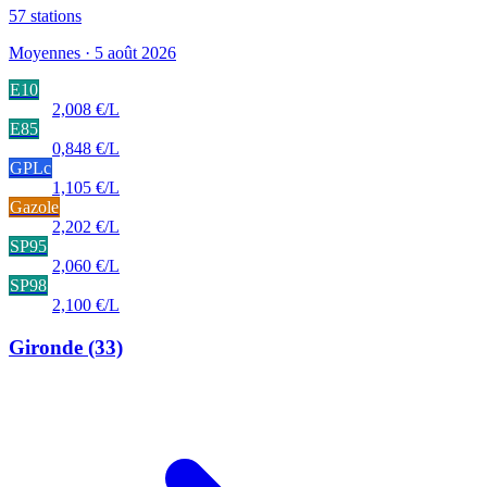
57
stations
Moyennes · 5 août 2026
E10
2,008 €/L
E85
0,848 €/L
GPLc
1,105 €/L
Gazole
2,202 €/L
SP95
2,060 €/L
SP98
2,100 €/L
Gironde
(33)