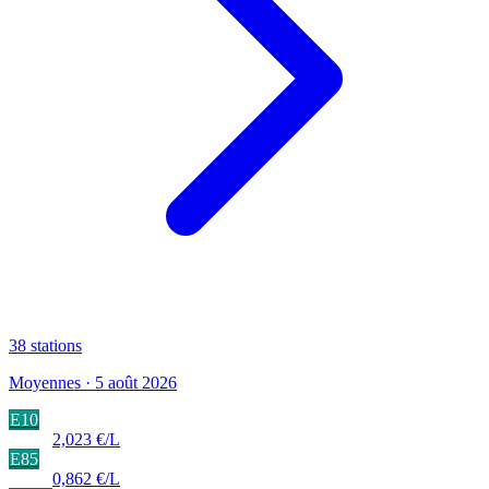
38
stations
Moyennes · 5 août 2026
E10
2,023 €/L
E85
0,862 €/L