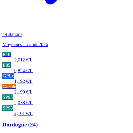
49
stations
Moyennes · 5 août 2026
E10
2,012 €/L
E85
0,854 €/L
GPLc
1,192 €/L
Gazole
2,199 €/L
SP95
2,038 €/L
SP98
2,101 €/L
Dordogne
(24)