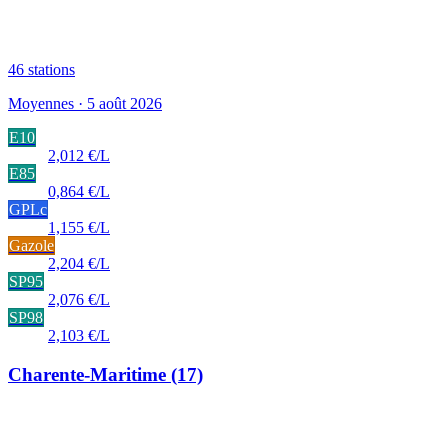
46
stations
Moyennes · 5 août 2026
E10
2,012 €/L
E85
0,864 €/L
GPLc
1,155 €/L
Gazole
2,204 €/L
SP95
2,076 €/L
SP98
2,103 €/L
Charente-Maritime
(17)