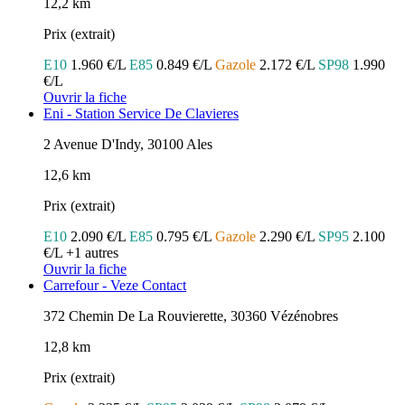
12,2 km
Prix (extrait)
E10
1.960 €/L
E85
0.849 €/L
Gazole
2.172 €/L
SP98
1.990
€/L
Ouvrir la fiche
Eni - Station Service De Clavieres
2 Avenue D'Indy, 30100 Ales
12,6 km
Prix (extrait)
E10
2.090 €/L
E85
0.795 €/L
Gazole
2.290 €/L
SP95
2.100
€/L
+1 autres
Ouvrir la fiche
Carrefour - Veze Contact
372 Chemin De La Rouvierette, 30360 Vézénobres
12,8 km
Prix (extrait)