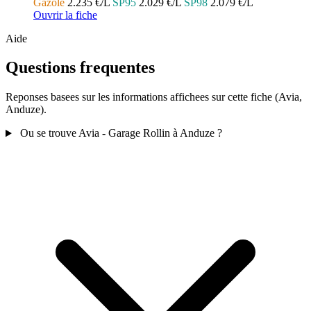
Gazole
2.235 €/L
SP95
2.029 €/L
SP98
2.079 €/L
Ouvrir la fiche
Aide
Questions frequentes
Reponses basees sur les informations affichees sur cette fiche (Avia,
Anduze).
Ou se trouve Avia - Garage Rollin à Anduze ?