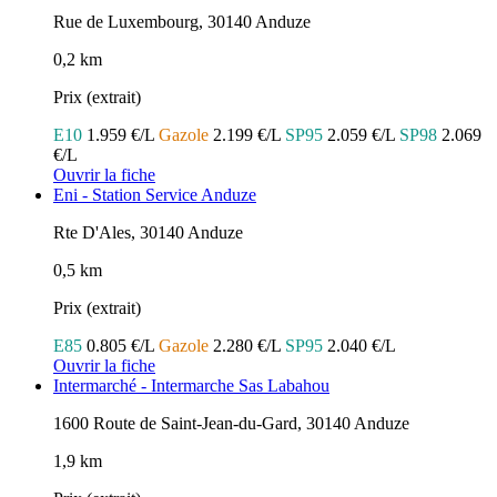
Rue de Luxembourg, 30140 Anduze
0,2 km
Prix (extrait)
E10
1.959 €/L
Gazole
2.199 €/L
SP95
2.059 €/L
SP98
2.069
€/L
Ouvrir la fiche
Eni - Station Service Anduze
Rte D'Ales, 30140 Anduze
0,5 km
Prix (extrait)
E85
0.805 €/L
Gazole
2.280 €/L
SP95
2.040 €/L
Ouvrir la fiche
Intermarché - Intermarche Sas Labahou
1600 Route de Saint-Jean-du-Gard, 30140 Anduze
1,9 km