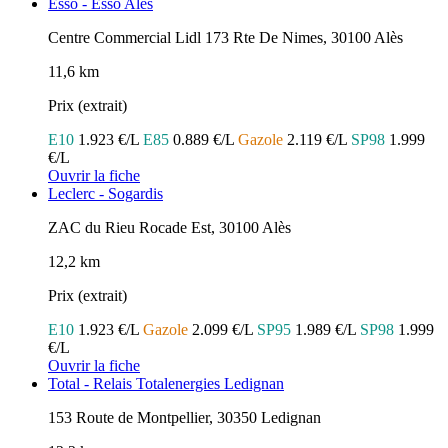
Esso - Esso Ales
Centre Commercial Lidl 173 Rte De Nimes, 30100 Alès
11,6 km
Prix (extrait)
E10
1.923 €/L
E85
0.889 €/L
Gazole
2.119 €/L
SP98
1.999
€/L
Ouvrir la fiche
Leclerc - Sogardis
ZAC du Rieu Rocade Est, 30100 Alès
12,2 km
Prix (extrait)
E10
1.923 €/L
Gazole
2.099 €/L
SP95
1.989 €/L
SP98
1.999
€/L
Ouvrir la fiche
Total - Relais Totalenergies Ledignan
153 Route de Montpellier, 30350 Ledignan