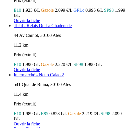
Prix (extrait)
E10
1.923 €/L
Gazole
2.099 €/L
GPLc
0.995 €/L
SP98
1.999
€/L
Ouvrir la fiche
Total - Relais De La Chadenede
44 Av Carnot, 30100 Ales
11,2 km
Prix (extrait)
E10
1.990 €/L
Gazole
2.220 €/L
SP98
1.990 €/L
Ouvrir la fiche
Intermarché - Netto Calao 2
541 Quai de Bilina, 30100 Ales
11,4 km
Prix (extrait)
E10
1.989 €/L
E85
0.828 €/L
Gazole
2.219 €/L
SP98
2.099
€/L
Ouvrir la fiche