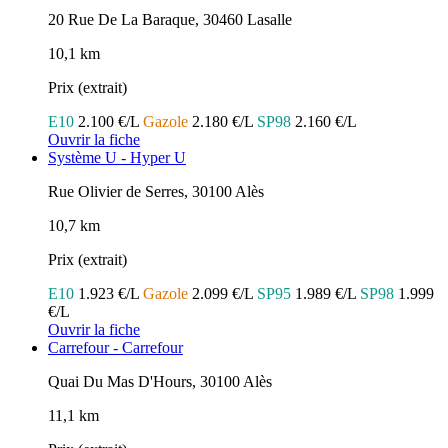
20 Rue De La Baraque, 30460 Lasalle
10,1 km
Prix (extrait)
E10
2.100 €/L
Gazole
2.180 €/L
SP98
2.160 €/L
Ouvrir la fiche
Système U - Hyper U
Rue Olivier de Serres, 30100 Alès
10,7 km
Prix (extrait)
E10
1.923 €/L
Gazole
2.099 €/L
SP95
1.989 €/L
SP98
1.999
€/L
Ouvrir la fiche
Carrefour - Carrefour
Quai Du Mas D'Hours, 30100 Alès
11,1 km