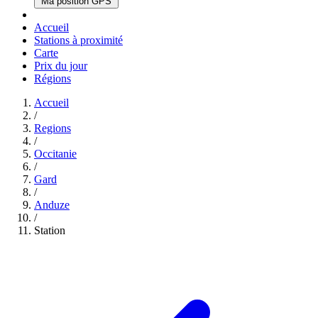
Ma position GPS
Accueil
Stations à proximité
Carte
Prix du jour
Régions
Accueil
/
Regions
/
Occitanie
/
Gard
/
Anduze
/
Station