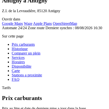
Antigny à Antigny
Z.I. de la Levraudière, 85120 Antigny
Ouvrir dans
Google Maps
Waze
Apple Plans
OpenStreetMap
Automate 24/24
Zone route
Derniere synchro : 08/08/2026 16:30
Sur cette page
Prix carburants
Historique
Comparer un plein
Services
Horaires
Disponibilite
Carte
Stations a proximite
FAQ
Tarifs
Prix carburants
Prix au litre et date de derniere mise a jour dans la base.