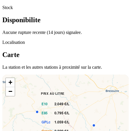
Stock
Disponibilite
Aucune rupture recente (14 jours) signalee.
Localisation
Carte
La station et les autres stations à proximité sur la carte.
+
−
PRIX AU LITRE
2.049 €/L
E10
0.795 €/L
E85
1.059 €/L
GPLc