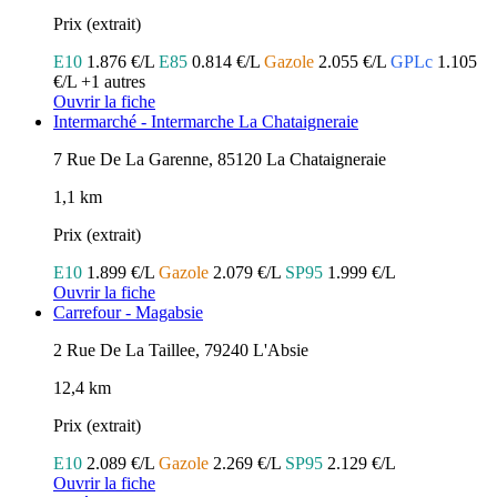
Prix (extrait)
E10
1.876 €/L
E85
0.814 €/L
Gazole
2.055 €/L
GPLc
1.105
€/L
+1 autres
Ouvrir la fiche
Intermarché - Intermarche La Chataigneraie
7 Rue De La Garenne, 85120 La Chataigneraie
1,1 km
Prix (extrait)
E10
1.899 €/L
Gazole
2.079 €/L
SP95
1.999 €/L
Ouvrir la fiche
Carrefour - Magabsie
2 Rue De La Taillee, 79240 L'Absie
12,4 km
Prix (extrait)
E10
2.089 €/L
Gazole
2.269 €/L
SP95
2.129 €/L
Ouvrir la fiche