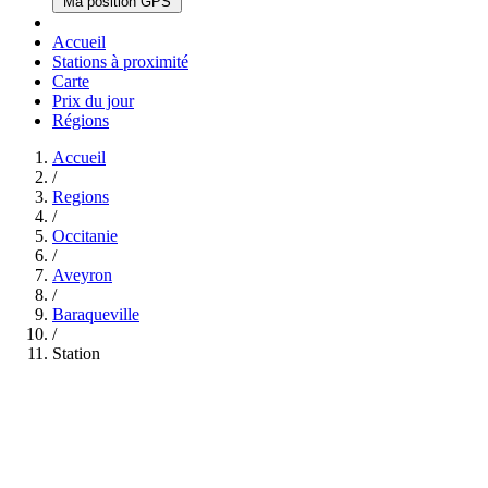
Ma position GPS
Accueil
Stations à proximité
Carte
Prix du jour
Régions
Accueil
/
Regions
/
Occitanie
/
Aveyron
/
Baraqueville
/
Station