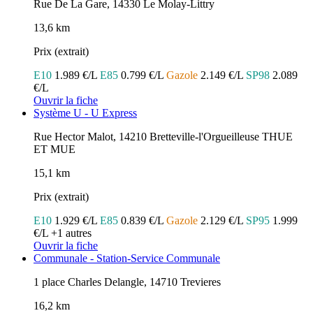
Rue De La Gare, 14330 Le Molay-Littry
13,6 km
Prix (extrait)
E10
1.989 €/L
E85
0.799 €/L
Gazole
2.149 €/L
SP98
2.089
€/L
Ouvrir la fiche
Système U - U Express
Rue Hector Malot, 14210 Bretteville-l'Orgueilleuse THUE
ET MUE
15,1 km
Prix (extrait)
E10
1.929 €/L
E85
0.839 €/L
Gazole
2.129 €/L
SP95
1.999
€/L
+1 autres
Ouvrir la fiche
Communale - Station-Service Communale
1 place Charles Delangle, 14710 Trevieres
16,2 km