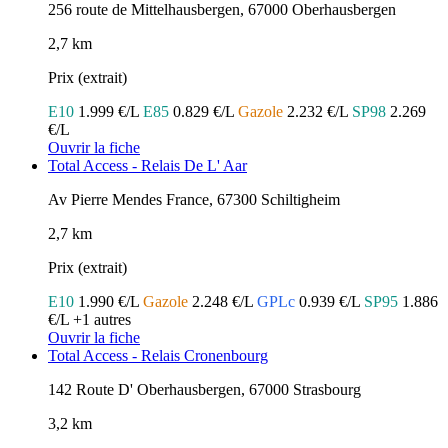
256 route de Mittelhausbergen, 67000 Oberhausbergen
2,7 km
Prix (extrait)
E10
1.999 €/L
E85
0.829 €/L
Gazole
2.232 €/L
SP98
2.269
€/L
Ouvrir la fiche
Total Access - Relais De L' Aar
Av Pierre Mendes France, 67300 Schiltigheim
2,7 km
Prix (extrait)
E10
1.990 €/L
Gazole
2.248 €/L
GPLc
0.939 €/L
SP95
1.886
€/L
+1 autres
Ouvrir la fiche
Total Access - Relais Cronenbourg
142 Route D' Oberhausbergen, 67000 Strasbourg
3,2 km