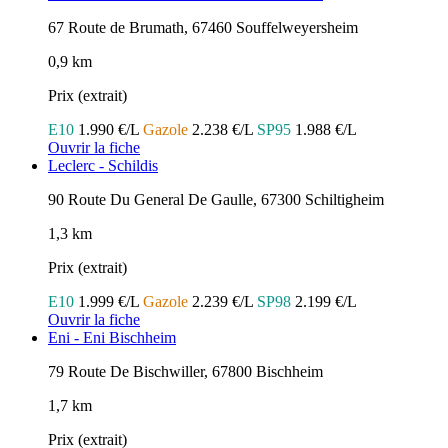
67 Route de Brumath, 67460 Souffelweyersheim
0,9 km
Prix (extrait)
E10
1.990 €/L
Gazole
2.238 €/L
SP95
1.988 €/L
Ouvrir la fiche
Leclerc - Schildis
90 Route Du General De Gaulle, 67300 Schiltigheim
1,3 km
Prix (extrait)
E10
1.999 €/L
Gazole
2.239 €/L
SP98
2.199 €/L
Ouvrir la fiche
Eni - Eni Bischheim
79 Route De Bischwiller, 67800 Bischheim
1,7 km
Prix (extrait)