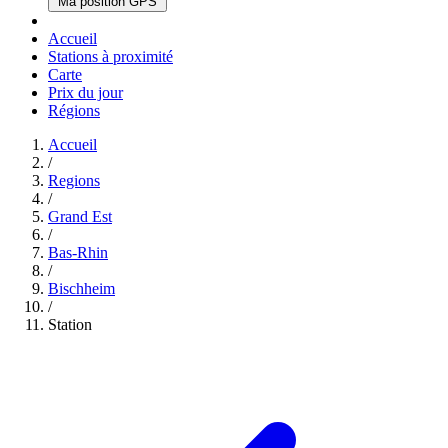
Ma position GPS
Accueil
Stations à proximité
Carte
Prix du jour
Régions
Accueil
/
Regions
/
Grand Est
/
Bas-Rhin
/
Bischheim
/
Station