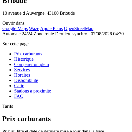
Brioude
10 avenue d Auvergne, 43100 Brioude
Ouvrir dans
Google Maps
Waze
Apple Plans
OpenStreetMap
Automate 24/24
Zone route
Derniere synchro : 07/08/2026 04:30
Sur cette page
Prix carburants
Historique
Comparer un plein
Services
Horaires
Disponibilite
Carte
Stations a proximite
FAQ
Tarifs
Prix carburants
Prix au litre et date de derniere mise a jour dans la base.