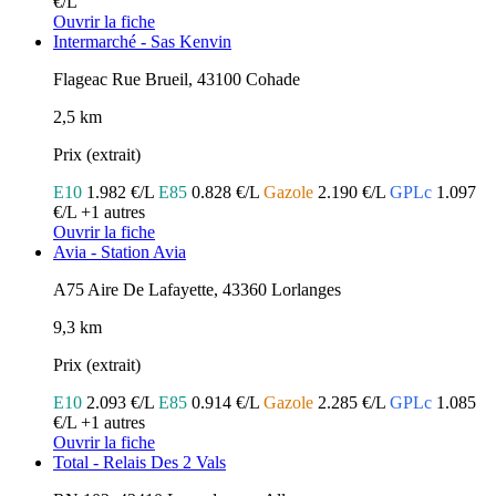
€/L
Ouvrir la fiche
Intermarché - Sas Kenvin
Flageac Rue Brueil, 43100 Cohade
2,5 km
Prix (extrait)
E10
1.982 €/L
E85
0.828 €/L
Gazole
2.190 €/L
GPLc
1.097
€/L
+1 autres
Ouvrir la fiche
Avia - Station Avia
A75 Aire De Lafayette, 43360 Lorlanges
9,3 km
Prix (extrait)
E10
2.093 €/L
E85
0.914 €/L
Gazole
2.285 €/L
GPLc
1.085
€/L
+1 autres
Ouvrir la fiche
Total - Relais Des 2 Vals