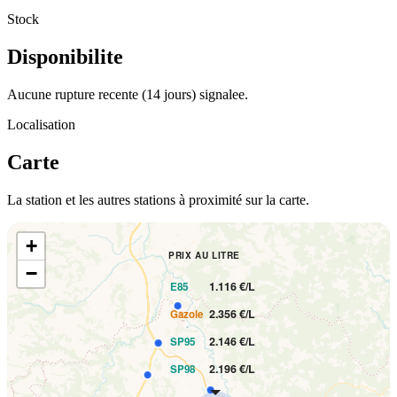
Stock
Disponibilite
Aucune rupture recente (14 jours) signalee.
Localisation
Carte
La station et les autres stations à proximité sur la carte.
+
PRIX AU LITRE
−
1.116 €/L
E85
2.356 €/L
Gazole
2.146 €/L
SP95
2.196 €/L
SP98