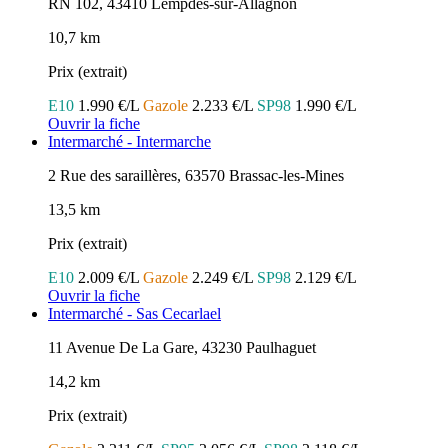
RN 102, 43410 Lempdes-sur-Allagnon
10,7 km
Prix (extrait)
E10
1.990 €/L
Gazole
2.233 €/L
SP98
1.990 €/L
Ouvrir la fiche
Intermarché - Intermarche
2 Rue des saraillères, 63570 Brassac-les-Mines
13,5 km
Prix (extrait)
E10
2.009 €/L
Gazole
2.249 €/L
SP98
2.129 €/L
Ouvrir la fiche
Intermarché - Sas Cecarlael
11 Avenue De La Gare, 43230 Paulhaguet
14,2 km
Prix (extrait)