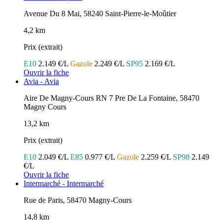
Avenue Du 8 Mai, 58240 Saint-Pierre-le-Moûtier
4,2 km
Prix (extrait)
E10
2.149 €/L
Gazole
2.249 €/L
SP95
2.169 €/L
Ouvrir la fiche
Avia - Avia
Aire De Magny-Cours RN 7 Pre De La Fontaine, 58470
Magny Cours
13,2 km
Prix (extrait)
E10
2.049 €/L
E85
0.977 €/L
Gazole
2.259 €/L
SP98
2.149
€/L
Ouvrir la fiche
Intermarché - Intermarché
Rue de Paris, 58470 Magny-Cours
14,8 km