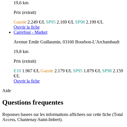
19,6 km
Prix (extrait)
Gazole
2.249 €/L
SP95
2.169 €/L
SP98
2.199 €/L
Ouvrir la fiche
Carrefour - Market
Avenue Emile Guillaumin, 03160 Bourbon-L'Archambault
19,8 km
Prix (extrait)
E10
1.967 €/L
Gazole
2.179 €/L
SP95
1.879 €/L
SP98
2.159
€/L
Ouvrir la fiche
Aide
Questions frequentes
Reponses basees sur les informations affichees sur cette fiche (Total
Access, Chantenay-Saint-Imbert).