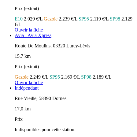
Prix (extrait)
E10
2.029 €/L
Gazole
2.239 €/L
SP95
2.119 €/L
SP98
2.129
€/L
Ouvrir la fiche
Avia - Avia Xpress
Route De Moulins, 03320 Lurcy-Lévis
15,7 km
Prix (extrait)
Gazole
2.249 €/L
SP95
2.169 €/L
SP98
2.189 €/L
Ouvrir la fiche
Indépendant
Rue Vieille, 58390 Dornes
17,0 km
Prix
Indisponibles pour cette station.