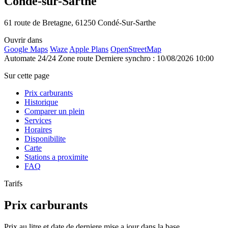
Condé-sur-Sarthe
61 route de Bretagne, 61250 Condé-Sur-Sarthe
Ouvrir dans
Google Maps
Waze
Apple Plans
OpenStreetMap
Automate 24/24
Zone route
Derniere synchro : 10/08/2026 10:00
Sur cette page
Prix carburants
Historique
Comparer un plein
Services
Horaires
Disponibilite
Carte
Stations a proximite
FAQ
Tarifs
Prix carburants
Prix au litre et date de derniere mise a jour dans la base.