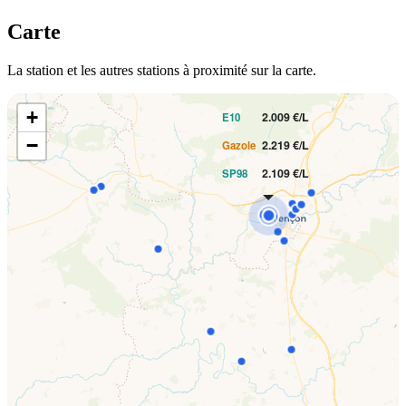
Carte
La station et les autres stations à proximité sur la carte.
PRIX AU LITRE
+
2.009 €/L
E10
−
2.219 €/L
Gazole
2.109 €/L
SP98