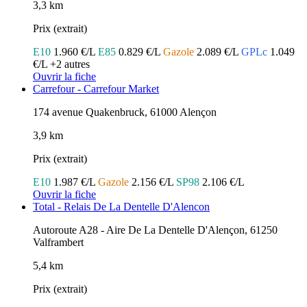
3,3 km
Prix (extrait)
E10
1.960 €/L
E85
0.829 €/L
Gazole
2.089 €/L
GPLc
1.049
€/L
+2 autres
Ouvrir la fiche
Carrefour - Carrefour Market
174 avenue Quakenbruck, 61000 Alençon
3,9 km
Prix (extrait)
E10
1.987 €/L
Gazole
2.156 €/L
SP98
2.106 €/L
Ouvrir la fiche
Total - Relais De La Dentelle D'Alencon
Autoroute A28 - Aire De La Dentelle D'Alençon, 61250
Valframbert
5,4 km
Prix (extrait)