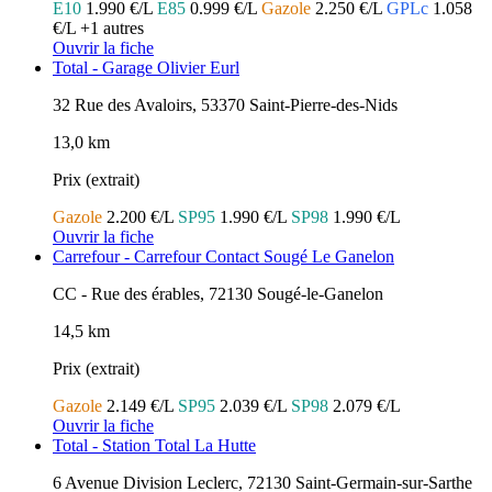
E10
1.990 €/L
E85
0.999 €/L
Gazole
2.250 €/L
GPLc
1.058
€/L
+1 autres
Ouvrir la fiche
Total - Garage Olivier Eurl
32 Rue des Avaloirs, 53370 Saint-Pierre-des-Nids
13,0 km
Prix (extrait)
Gazole
2.200 €/L
SP95
1.990 €/L
SP98
1.990 €/L
Ouvrir la fiche
Carrefour - Carrefour Contact Sougé Le Ganelon
CC - Rue des érables, 72130 Sougé-le-Ganelon
14,5 km
Prix (extrait)
Gazole
2.149 €/L
SP95
2.039 €/L
SP98
2.079 €/L
Ouvrir la fiche
Total - Station Total La Hutte
6 Avenue Division Leclerc, 72130 Saint-Germain-sur-Sarthe