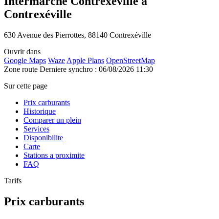
Intermarche Contrexeville à
Contrexéville
630 Avenue des Pierrottes, 88140 Contrexéville
Ouvrir dans
Google Maps
Waze
Apple Plans
OpenStreetMap
Zone route
Derniere synchro : 06/08/2026 11:30
Sur cette page
Prix carburants
Historique
Comparer un plein
Services
Disponibilite
Carte
Stations a proximite
FAQ
Tarifs
Prix carburants