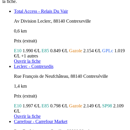
la fiche.
Total Access - Relais Du Vair
Av Division Leclerc, 88140 Contrexeville
0,6 km
Prix (extrait)
E10
1.990 €/L
E85
0.849 €/L
Gazole
2.154 €/L
GPLc
1.019
€/L
+1 autres
Ouvrir la fiche
Leclerc - Contrexedis
Rue François de Neufchâteau, 88140 Contrexéville
1,4 km
Prix (extrait)
E10
1.997 €/L
E85
0.798 €/L
Gazole
2.149 €/L
SP98
2.109
€/L
Ouvrir la fiche
Carrefour - Carrefour Market