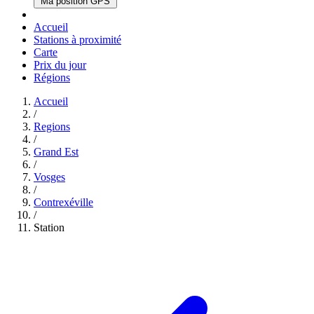
Ma position GPS
Accueil
Stations à proximité
Carte
Prix du jour
Régions
Accueil
/
Regions
/
Grand Est
/
Vosges
/
Contrexéville
/
Station