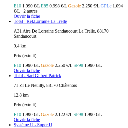
E10
1.990 €/L
E85
0.998 €/L
Gazole
2.250 €/L
GPLc
1.094
€/L
+2 autres
Ouvrir la fiche
Total - Rel.Lorraine La Trelle
A31 Aire De Lorraine Sandaucourt La Trelle, 88170
Sandaucourt
9,4 km
Prix (extrait)
E10
1.990 €/L
Gazole
2.250 €/L
SP98
1.990 €/L
Ouvrir la fiche
Total - Sarl Gilbert Patrick
71 ZI Le Neuilly, 88170 Châtenois
12,8 km
Prix (extrait)
E10
1.990 €/L
Gazole
2.122 €/L
SP98
1.990 €/L
Ouvrir la fiche
Système U - Super U