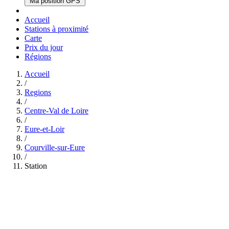
Ma position GPS
Accueil
Stations à proximité
Carte
Prix du jour
Régions
Accueil
/
Regions
/
Centre-Val de Loire
/
Eure-et-Loir
/
Courville-sur-Eure
/
Station