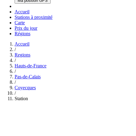
Ma position GPS
Accueil
Stations à proximité
Carte
Prix du jour
Régions
Accueil
/
Regions
/
Hauts-de-France
/
Pas-de-Calais
/
Coyecques
/
Station