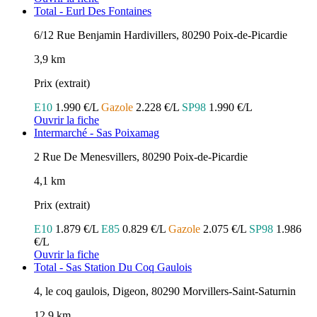
Total - Eurl Des Fontaines
6/12 Rue Benjamin Hardivillers, 80290 Poix-de-Picardie
3,9 km
Prix (extrait)
E10
1.990 €/L
Gazole
2.228 €/L
SP98
1.990 €/L
Ouvrir la fiche
Intermarché - Sas Poixamag
2 Rue De Menesvillers, 80290 Poix-de-Picardie
4,1 km
Prix (extrait)
E10
1.879 €/L
E85
0.829 €/L
Gazole
2.075 €/L
SP98
1.986
€/L
Ouvrir la fiche
Total - Sas Station Du Coq Gaulois
4, le coq gaulois, Digeon, 80290 Morvillers-Saint-Saturnin
12,9 km