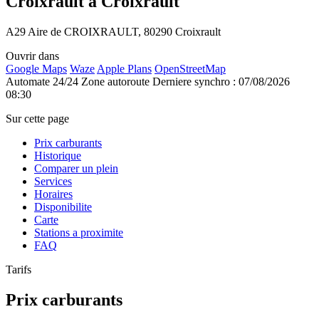
Croixrault à Croixrault
A29 Aire de CROIXRAULT, 80290 Croixrault
Ouvrir dans
Google Maps
Waze
Apple Plans
OpenStreetMap
Automate 24/24
Zone autoroute
Derniere synchro : 07/08/2026
08:30
Sur cette page
Prix carburants
Historique
Comparer un plein
Services
Horaires
Disponibilite
Carte
Stations a proximite
FAQ
Tarifs
Prix carburants