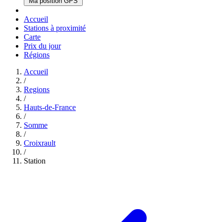
Ma position GPS
Accueil
Stations à proximité
Carte
Prix du jour
Régions
Accueil
/
Regions
/
Hauts-de-France
/
Somme
/
Croixrault
/
Station