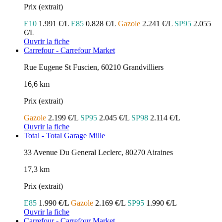
Prix (extrait)
E10
1.991 €/L
E85
0.828 €/L
Gazole
2.241 €/L
SP95
2.055
€/L
Ouvrir la fiche
Carrefour - Carrefour Market
Rue Eugene St Fuscien, 60210 Grandvilliers
16,6 km
Prix (extrait)
Gazole
2.199 €/L
SP95
2.045 €/L
SP98
2.114 €/L
Ouvrir la fiche
Total - Total Garage Mille
33 Avenue Du General Leclerc, 80270 Airaines
17,3 km
Prix (extrait)
E85
1.990 €/L
Gazole
2.169 €/L
SP95
1.990 €/L
Ouvrir la fiche
Carrefour - Carrefour Market