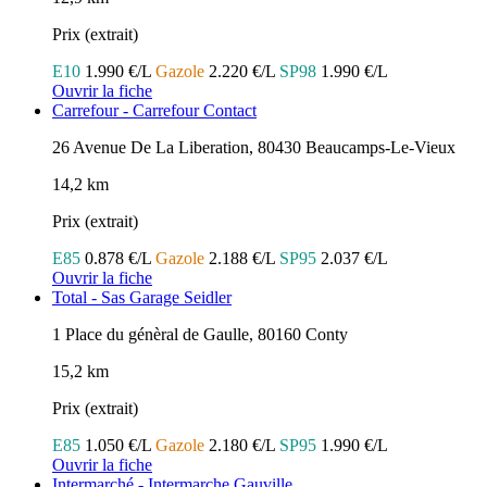
Prix (extrait)
E10
1.990 €/L
Gazole
2.220 €/L
SP98
1.990 €/L
Ouvrir la fiche
Carrefour - Carrefour Contact
26 Avenue De La Liberation, 80430 Beaucamps-Le-Vieux
14,2 km
Prix (extrait)
E85
0.878 €/L
Gazole
2.188 €/L
SP95
2.037 €/L
Ouvrir la fiche
Total - Sas Garage Seidler
1 Place du génèral de Gaulle, 80160 Conty
15,2 km
Prix (extrait)
E85
1.050 €/L
Gazole
2.180 €/L
SP95
1.990 €/L
Ouvrir la fiche
Intermarché - Intermarche Gauville