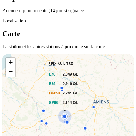
Aucune rupture recente (14 jours) signalee.
Localisation
Carte
La station et les autres stations à proximité sur la carte.
+
PRIX AU LITRE
−
2.049 €/L
E10
0.916 €/L
E85
2.241 €/L
Gazole
2.114 €/L
SP98