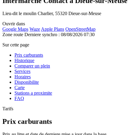
Intermarche Contact à Dieue-sur-Meuse
Lieu-dit le moulin Charlier, 55320 Dieue-sur-Meuse
Ouvrir dans
Google Maps
Waze
Apple Plans
OpenStreetMap
Zone route
Derniere synchro : 08/08/2026 07:30
Sur cette page
Prix carburants
Historique
Comparer un plein
Services
Horaires
Disponibilite
Carte
Stations a proximite
FAQ
Tarifs
Prix carburants
Prix au litre et date de derniere mise a jour dans la base.