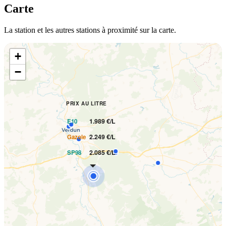
Carte
La station et les autres stations à proximité sur la carte.
+
−
PRIX AU LITRE
1.989 €/L
E10
2.249 €/L
Gazole
2.085 €/L
SP98