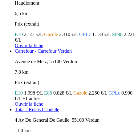
Haudiomont
6,5 km
Prix (extrait)
E10
2.141 €/L
Gazole
2.310 €/L
GPLc
1.133 €/L
SP98
2.221
€/L
Ouvrir la fiche
Carrefour - Carrefour Verdun
Avenue de Metz, 55100 Verdun
7,8 km
Prix (extrait)
E10
1.998 €/L
E85
0.828 €/L
Gazole
2.250 €/L
GPLc
0.990
€/L
+1 autres
Ouvrir la fiche
Total - Relais Citadelle
4 Av Du General De Gaulle, 55100 Verdun
11,0 km