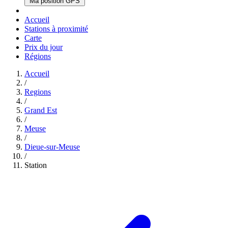
Ma position GPS
Accueil
Stations à proximité
Carte
Prix du jour
Régions
Accueil
/
Regions
/
Grand Est
/
Meuse
/
Dieue-sur-Meuse
/
Station