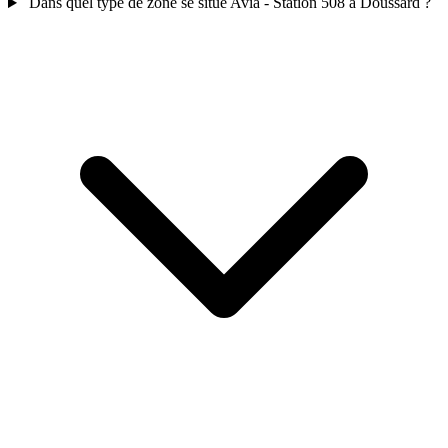
Dans quel type de zone se situe Avia - Station 508 à Doussard ?