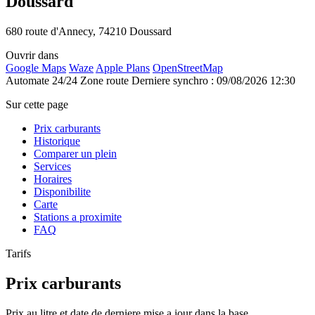
Doussard
680 route d'Annecy, 74210 Doussard
Ouvrir dans
Google Maps
Waze
Apple Plans
OpenStreetMap
Automate 24/24
Zone route
Derniere synchro : 09/08/2026 12:30
Sur cette page
Prix carburants
Historique
Comparer un plein
Services
Horaires
Disponibilite
Carte
Stations a proximite
FAQ
Tarifs
Prix carburants
Prix au litre et date de derniere mise a jour dans la base.