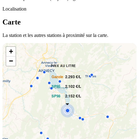
Localisation
Carte
La station et les autres stations à proximité sur la carte.
+
−
PRIX AU LITRE
2.293 €/L
Gazole
2.102 €/L
SP95
2.152 €/L
SP98