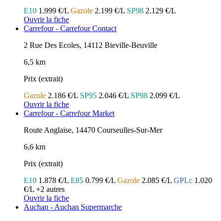
E10
1.999 €/L
Gazole
2.199 €/L
SP98
2.129 €/L
Ouvrir la fiche
Carrefour - Carrefour Contact
2 Rue Des Ecoles, 14112 Bieville-Beuville
6,5 km
Prix (extrait)
Gazole
2.186 €/L
SP95
2.046 €/L
SP98
2.099 €/L
Ouvrir la fiche
Carrefour - Carrefour Market
Route Anglaise, 14470 Courseulles-Sur-Mer
6,6 km
Prix (extrait)
E10
1.878 €/L
E85
0.799 €/L
Gazole
2.085 €/L
GPLc
1.020
€/L
+2 autres
Ouvrir la fiche
Auchan - Auchan Supermarche