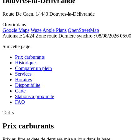
Douvres-la-Délivrande
Route De Caen, 14440 Douvres-la-Délivrande
Ouvrir dans
Google Maps
Waze
Apple Plans
OpenStreetMap
Automate 24/24
Zone route
Derniere synchro : 08/08/2026 05:00
Sur cette page
Prix carburants
Historique
Comparer un plein
Services
Horaires
Disponibilite
Carte
Stations a proximite
FAQ
Tarifs
Prix carburants
Prix au litre et date de derniere mise a jour dans la base.