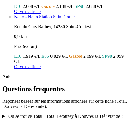
E10
2.008 €/L
Gazole
2.188 €/L
SP98
2.088 €/L
Ouvrir la fiche
Netto - Netto Station Saint Contest
Rue du Clos Barbey, 14280 Saint-Contest
9,9 km
Prix (extrait)
E10
1.919 €/L
E85
0.829 €/L
Gazole
2.099 €/L
SP98
2.059
€/L
Ouvrir la fiche
Aide
Questions frequentes
Reponses basees sur les informations affichees sur cette fiche (Total,
Douvres-la-Délivrande).
Ou se trouve Total - Total Letouzey à Douvres-la-Délivrande ?