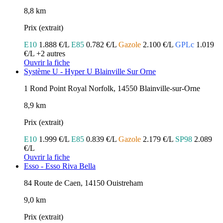
8,8 km
Prix (extrait)
E10
1.888 €/L
E85
0.782 €/L
Gazole
2.100 €/L
GPLc
1.019
€/L
+2 autres
Ouvrir la fiche
Système U - Hyper U Blainville Sur Orne
1 Rond Point Royal Norfolk, 14550 Blainville-sur-Orne
8,9 km
Prix (extrait)
E10
1.999 €/L
E85
0.839 €/L
Gazole
2.179 €/L
SP98
2.089
€/L
Ouvrir la fiche
Esso - Esso Riva Bella
84 Route de Caen, 14150 Ouistreham
9,0 km
Prix (extrait)