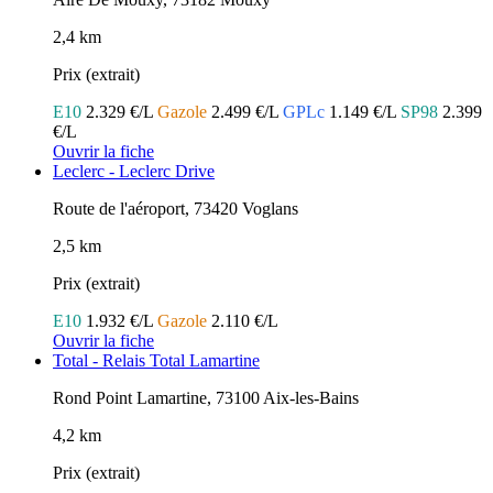
2,4 km
Prix (extrait)
E10
2.329 €/L
Gazole
2.499 €/L
GPLc
1.149 €/L
SP98
2.399
€/L
Ouvrir la fiche
Leclerc - Leclerc Drive
Route de l'aéroport, 73420 Voglans
2,5 km
Prix (extrait)
E10
1.932 €/L
Gazole
2.110 €/L
Ouvrir la fiche
Total - Relais Total Lamartine
Rond Point Lamartine, 73100 Aix-les-Bains
4,2 km
Prix (extrait)