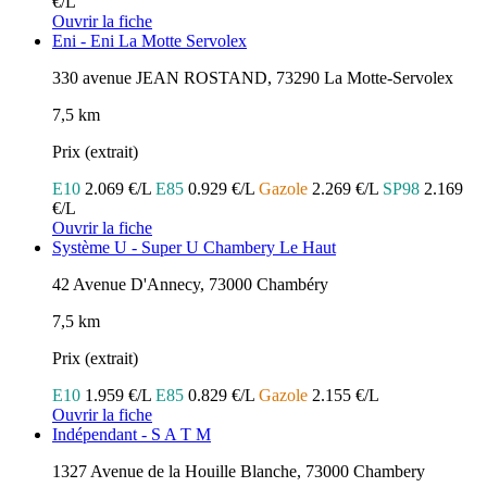
€/L
Ouvrir la fiche
Eni - Eni La Motte Servolex
330 avenue JEAN ROSTAND, 73290 La Motte-Servolex
7,5 km
Prix (extrait)
E10
2.069 €/L
E85
0.929 €/L
Gazole
2.269 €/L
SP98
2.169
€/L
Ouvrir la fiche
Système U - Super U Chambery Le Haut
42 Avenue D'Annecy, 73000 Chambéry
7,5 km
Prix (extrait)
E10
1.959 €/L
E85
0.829 €/L
Gazole
2.155 €/L
Ouvrir la fiche
Indépendant - S A T M
1327 Avenue de la Houille Blanche, 73000 Chambery