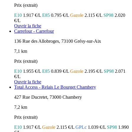
Prix (extrait)
E10
1.917 €/L
E85
0.795 €/L
Gazole
2.115 €/L
SP98
2.020
€/L
Ouvrir la fiche
Carrefour - Carrefour
136 Rue des Allobroges, 73100 Grésy-sur-Aix
7,1 km
Prix (extrait)
E10
1.955 €/L
E85
0.839 €/L
Gazole
2.195 €/L
SP98
2.071
€/L
Ouvrir la fiche
Total Access - Relais Le Bourget Chambery
427 Rue Ducretet, 73000 Chambery
7,2 km
Prix (extrait)
E10
1.917 €/L
Gazole
2.115 €/L
GPLc
1.039 €/L
SP98
1.990