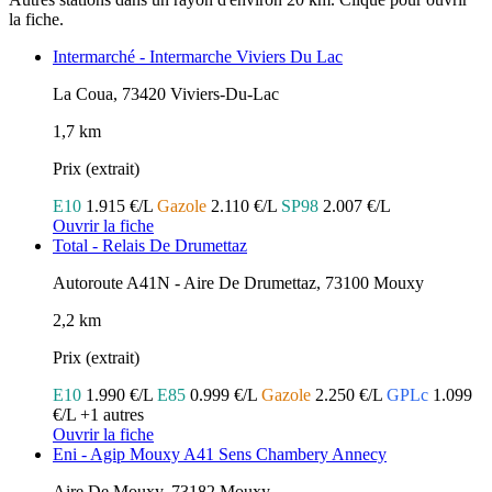
la fiche.
Intermarché - Intermarche Viviers Du Lac
La Coua, 73420 Viviers-Du-Lac
1,7 km
Prix (extrait)
E10
1.915 €/L
Gazole
2.110 €/L
SP98
2.007 €/L
Ouvrir la fiche
Total - Relais De Drumettaz
Autoroute A41N - Aire De Drumettaz, 73100 Mouxy
2,2 km
Prix (extrait)
E10
1.990 €/L
E85
0.999 €/L
Gazole
2.250 €/L
GPLc
1.099
€/L
+1 autres
Ouvrir la fiche
Eni - Agip Mouxy A41 Sens Chambery Annecy
Aire De Mouxy, 73182 Mouxy