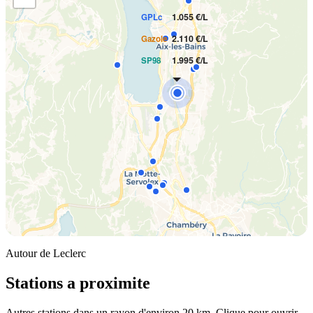
1.055 €/L
GPLc
2.110 €/L
Gazole
1.995 €/L
SP98
Autour de Leclerc
Stations a proximite
Autres stations dans un rayon d'environ 20 km. Clique pour ouvrir