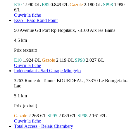
E10
1.990 €/L
E85
0.849 €/L
Gazole
2.180 €/L
SP98
1.990
€/L
Ouvrir la fiche
Esso - Esso Rond Point
50 Avenue Gd Port Rp Hopitaux, 73100 Aix-les-Bains
4,5 km
Prix (extrait)
E10
1.924 €/L
Gazole
2.119 €/L
SP98
2.027 €/L
Ouvrir la fiche
Indépendant - Sarl Garage Miniggio
3263 Route du Tunnel BOURDEAU, 73370 Le Bourget-du-
Lac
5,1 km
Prix (extrait)
Gazole
2.268 €/L
SP95
2.089 €/L
SP98
2.161 €/L
Ouvrir la fiche
Total Access - Relais Chambery