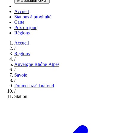
Ma position GPS
Accueil
Stations à proximité
Carte
Prix du jour
Régions
Accueil
/
Regions
/
Auvergne-Rhône-Alpes
/
Savoie
/
Drumettaz-Clarafond
/
Station