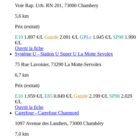
Voie Rap. Urb. RN 201, 73000 Chambery
5,6 km
Prix (extrait)
E10
1.897 €/L
Gazole
2.091 €/L
GPLc
1.045 €/L
SP98
1.990
€/L
Ouvrir la fiche
Système U - Station U Super U La Motte Sevolex
75 Rue Lavoisier, 73290 La Motte-Servolex
6,7 km
Prix (extrait)
E10
1.959 €/L
E85
0.849 €/L
Gazole
2.199 €/L
SP98
2.029
€/L
Ouvrir la fiche
Carrefour - Carrefour Chamnord
1097 Avenue des Landiers, 73000 Chambéry
7,0 km