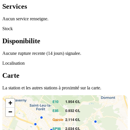
Services
Aucun service renseigne.
Stock
Disponibilite
Aucune rupture recente (14 jours) signalee.
Localisation
Carte
La station et les autres stations à proximité sur la carte.
PRIX AU LITRE
1.954 €/L
+
E10
0.932 €/L
−
E85
2.114 €/L
Gazole
2.034 €/L
SP98