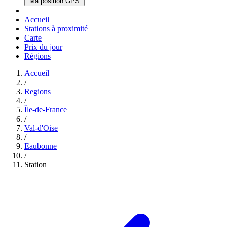
Ma position GPS
Accueil
Stations à proximité
Carte
Prix du jour
Régions
Accueil
/
Regions
/
Île-de-France
/
Val-d'Oise
/
Eaubonne
/
Station