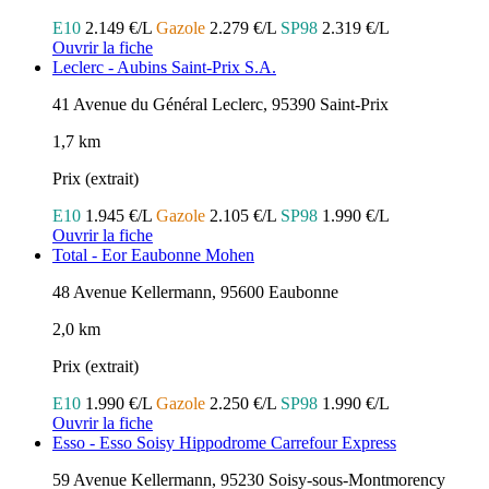
E10
2.149 €/L
Gazole
2.279 €/L
SP98
2.319 €/L
Ouvrir la fiche
Leclerc - Aubins Saint-Prix S.A.
41 Avenue du Général Leclerc, 95390 Saint-Prix
1,7 km
Prix (extrait)
E10
1.945 €/L
Gazole
2.105 €/L
SP98
1.990 €/L
Ouvrir la fiche
Total - Eor Eaubonne Mohen
48 Avenue Kellermann, 95600 Eaubonne
2,0 km
Prix (extrait)
E10
1.990 €/L
Gazole
2.250 €/L
SP98
1.990 €/L
Ouvrir la fiche
Esso - Esso Soisy Hippodrome Carrefour Express
59 Avenue Kellermann, 95230 Soisy-sous-Montmorency