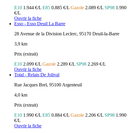
E10
1.944 €/L
E85
0.885 €/L
Gazole
2.089 €/L
SP98
1.990
€/L
Ouvrir la fiche
Esso - Esso Deuil La Barre
28 Avenue de la Division Leclerc, 95170 Deuil-la-Barre
3,9 km
Prix (extrait)
E10
2.099 €/L
Gazole
2.289 €/L
SP98
2.269 €/L
Ouvrir la fiche
Total - Relais De Jolival
Rue Jacques Brel, 95100 Argenteuil
4,0 km
Prix (extrait)
E10
1.990 €/L
E85
0.884 €/L
Gazole
2.206 €/L
SP98
1.990
€/L
Ouvrir la fiche