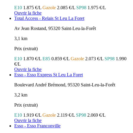
E10
1.875 €/L
Gazole
2.085 €/L
SP98
1.975 €/L
Ouvrir la fiche
Total Access - Relais St Leu La Foret
Av Jean Rostand, 95320 Saint-Leu-la-Forêt
3,1 km
Prix (extrait)
E10
1.870 €/L
E85
0.859 €/L
Gazole
2.073 €/L
SP98
1.990
€/L
Ouvrir la fiche
Esso - Esso Express St Leu La Foret
Boulevard André Brémond, 95320 Saint-Leu-la-Forêt
3,2 km
Prix (extrait)
E10
1.919 €/L
Gazole
2.119 €/L
SP98
2.069 €/L
Ouvrir la fiche
Esso - Esso Franconville