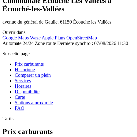
Communale Écouché Les Vallées à
Écouché-les-Vallées
avenue du général de Gaulle, 61150 Écouche les Vallées
Ouvrir dans
Google Maps
Waze
Apple Plans
OpenStreetMap
Automate 24/24
Zone route
Derniere synchro : 07/08/2026 11:30
Sur cette page
Prix carburants
Historique
Comparer un plein
Services
Horaires
Disponibilite
Carte
Stations a proximite
FAQ
Tarifs
Prix carburants