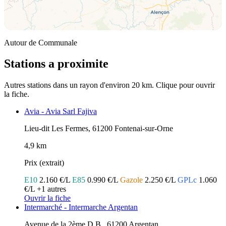
Autour de Communale
Stations a proximite
Autres stations dans un rayon d'environ 20 km. Clique pour ouvrir
la fiche.
Avia - Avia Sarl Fajiva
Lieu-dit Les Fermes, 61200 Fontenai-sur-Orne
4,9 km
Prix (extrait)
E10
2.160 €/L
E85
0.990 €/L
Gazole
2.250 €/L
GPLc
1.060
€/L
+1 autres
Ouvrir la fiche
Intermarché - Intermarche Argentan
Avenue de la 2ème D.B., 61200 Argentan