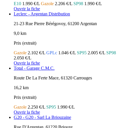
E10
1.990 €/L
Gazole
2.206 €/L
SP98
1.990 €/L
Ouvrir la fiche
Leclerc - Argentan Distribution
21-23 Rue Pierre Bérégovoy, 61200 Argentan
9,0 km
Prix (extrait)
Gazole
2.102 €/L
GPLc
1.046 €/L
SP95
2.005 €/L
SP98
2.050 €/L
Ouvrir la fiche
Total - Garage C.M.C.
Route De La Ferte Mace, 61320 Carrouges
16,2 km
Prix (extrait)
Gazole
2.250 €/L
SP95
1.990 €/L
Ouvrir la fiche
G20 - G20 - Sarl La Briouzaine
Rue D'Argentan, 61220 Briouze