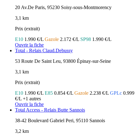
20 Av.De Paris, 95230 Soisy-sous-Montmorency
3,1 km
Prix (extrait)
E10
1.990 €/L
Gazole
2.172 €/L
SP98
1.990 €/L
Ouvrir la fiche
Total - Relais Claud.Debussy
53 Route De Saint Leu, 93800 Épinay-sur-Seine
3,1 km
Prix (extrait)
E10
1.990 €/L
E85
0.854 €/L
Gazole
2.238 €/L
GPLc
0.999
€/L
+1 autres
Ouvrir la fiche
Total Access - Relais Butte Sannois
38-42 Boulevard Gabriel Peri, 95110 Sannois
3,2 km