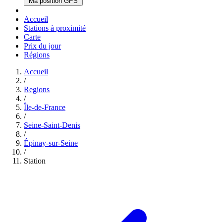
Ma position GPS
Accueil
Stations à proximité
Carte
Prix du jour
Régions
Accueil
/
Regions
/
Île-de-France
/
Seine-Saint-Denis
/
Épinay-sur-Seine
/
Station