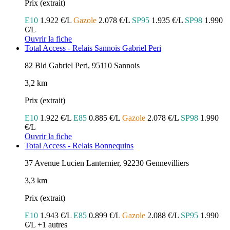
Prix (extrait)
E10
1.922 €/L
Gazole
2.078 €/L
SP95
1.935 €/L
SP98
1.990
€/L
Ouvrir la fiche
Total Access - Relais Sannois Gabriel Peri
82 Bld Gabriel Peri, 95110 Sannois
3,2 km
Prix (extrait)
E10
1.922 €/L
E85
0.885 €/L
Gazole
2.078 €/L
SP98
1.990
€/L
Ouvrir la fiche
Total Access - Relais Bonnequins
37 Avenue Lucien Lanternier, 92230 Gennevilliers
3,3 km
Prix (extrait)
E10
1.943 €/L
E85
0.899 €/L
Gazole
2.088 €/L
SP95
1.990
€/L
+1 autres