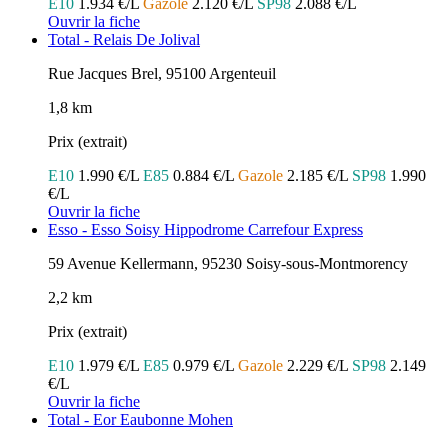
E10
1.934 €/L
Gazole
2.120 €/L
SP98
2.088 €/L
Ouvrir la fiche
Total - Relais De Jolival
Rue Jacques Brel, 95100 Argenteuil
1,8 km
Prix (extrait)
E10
1.990 €/L
E85
0.884 €/L
Gazole
2.185 €/L
SP98
1.990
€/L
Ouvrir la fiche
Esso - Esso Soisy Hippodrome Carrefour Express
59 Avenue Kellermann, 95230 Soisy-sous-Montmorency
2,2 km
Prix (extrait)
E10
1.979 €/L
E85
0.979 €/L
Gazole
2.229 €/L
SP98
2.149
€/L
Ouvrir la fiche
Total - Eor Eaubonne Mohen