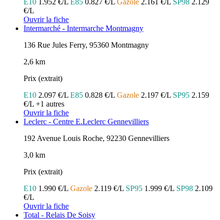
E10
1.952 €/L
E85
0.827 €/L
Gazole
2.161 €/L
SP98
2.129
€/L
Ouvrir la fiche
Intermarché - Intermarche Montmagny
136 Rue Jules Ferry, 95360 Montmagny
2,6 km
Prix (extrait)
E10
2.097 €/L
E85
0.828 €/L
Gazole
2.197 €/L
SP95
2.159
€/L
+1 autres
Ouvrir la fiche
Leclerc - Centre E.Leclerc Gennevilliers
192 Avenue Louis Roche, 92230 Gennevilliers
3,0 km
Prix (extrait)
E10
1.990 €/L
Gazole
2.119 €/L
SP95
1.999 €/L
SP98
2.109
€/L
Ouvrir la fiche
Total - Relais De Soisy