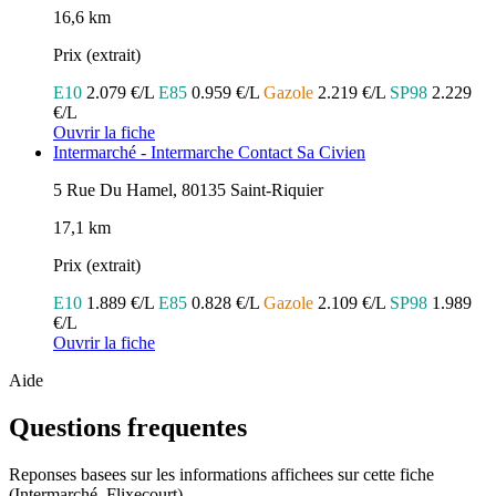
16,6 km
Prix (extrait)
E10
2.079 €/L
E85
0.959 €/L
Gazole
2.219 €/L
SP98
2.229
€/L
Ouvrir la fiche
Intermarché - Intermarche Contact Sa Civien
5 Rue Du Hamel, 80135 Saint-Riquier
17,1 km
Prix (extrait)
E10
1.889 €/L
E85
0.828 €/L
Gazole
2.109 €/L
SP98
1.989
€/L
Ouvrir la fiche
Aide
Questions frequentes
Reponses basees sur les informations affichees sur cette fiche
(Intermarché, Flixecourt).