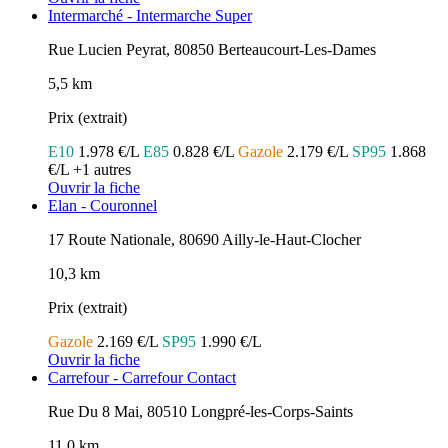
Intermarché - Intermarche Super
Rue Lucien Peyrat, 80850 Berteaucourt-Les-Dames
5,5 km
Prix (extrait)
E10
1.978 €/L
E85
0.828 €/L
Gazole
2.179 €/L
SP95
1.868
€/L
+1 autres
Ouvrir la fiche
Elan - Couronnel
17 Route Nationale, 80690 Ailly-le-Haut-Clocher
10,3 km
Prix (extrait)
Gazole
2.169 €/L
SP95
1.990 €/L
Ouvrir la fiche
Carrefour - Carrefour Contact
Rue Du 8 Mai, 80510 Longpré-les-Corps-Saints
11,0 km