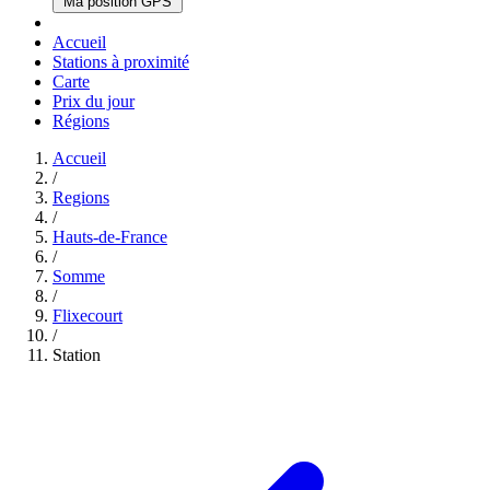
Ma position GPS
Accueil
Stations à proximité
Carte
Prix du jour
Régions
Accueil
/
Regions
/
Hauts-de-France
/
Somme
/
Flixecourt
/
Station