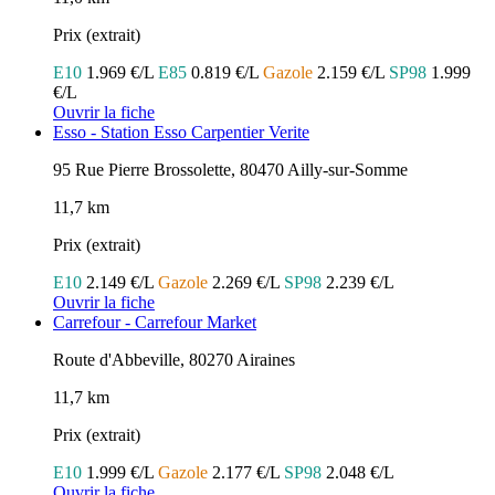
Prix (extrait)
E10
1.969 €/L
E85
0.819 €/L
Gazole
2.159 €/L
SP98
1.999
€/L
Ouvrir la fiche
Esso - Station Esso Carpentier Verite
95 Rue Pierre Brossolette, 80470 Ailly-sur-Somme
11,7 km
Prix (extrait)
E10
2.149 €/L
Gazole
2.269 €/L
SP98
2.239 €/L
Ouvrir la fiche
Carrefour - Carrefour Market
Route d'Abbeville, 80270 Airaines
11,7 km
Prix (extrait)
E10
1.999 €/L
Gazole
2.177 €/L
SP98
2.048 €/L
Ouvrir la fiche