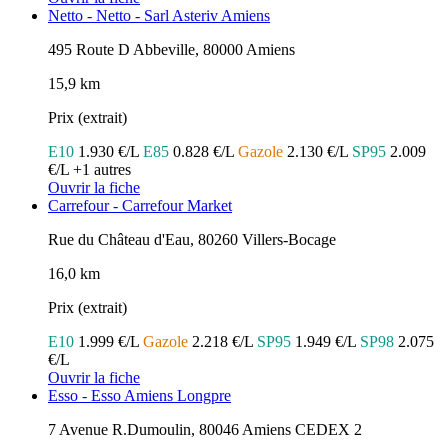
Netto - Netto - Sarl Asteriv Amiens
495 Route D Abbeville, 80000 Amiens
15,9 km
Prix (extrait)
E10
1.930 €/L
E85
0.828 €/L
Gazole
2.130 €/L
SP95
2.009
€/L
+1 autres
Ouvrir la fiche
Carrefour - Carrefour Market
Rue du Château d'Eau, 80260 Villers-Bocage
16,0 km
Prix (extrait)
E10
1.999 €/L
Gazole
2.218 €/L
SP95
1.949 €/L
SP98
2.075
€/L
Ouvrir la fiche
Esso - Esso Amiens Longpre
7 Avenue R.Dumoulin, 80046 Amiens CEDEX 2