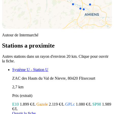
Autour de Intermarché
Stations a proximite
Autres stations dans un rayon d'environ 20 km. Clique pour ouvrir
la fiche.
Système U - Station U
ZAC des Hauts du Val de Nievre, 80420 Flixecourt
2,7 km
Prix (extrait)
E10
1.899 €/L
Gazole
2.119 €/L
GPLc
1.080 €/L
SP98
1.989
€/L
Ouvrir la fiche