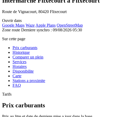
Intermarche Flixecourt à Flixecourt
Route de Vignacourt, 80420 Flixecourt
Ouvrir dans
Google Maps
Waze
Apple Plans
OpenStreetMap
Zone route
Derniere synchro : 09/08/2026 05:30
Sur cette page
Prix carburants
Historique
Comparer un plein
Services
Horaires
Disponibilite
Carte
Stations a proximite
FAQ
Tarifs
Prix carburants
Prix au litre et date de derniere mise a jour dans la base.