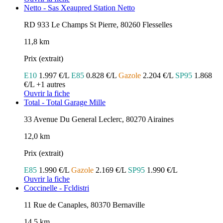
Netto - Sas Xeaupred Station Netto
RD 933 Le Champs St Pierre, 80260 Flesselles
11,8 km
Prix (extrait)
E10
1.997 €/L
E85
0.828 €/L
Gazole
2.204 €/L
SP95
1.868
€/L
+1 autres
Ouvrir la fiche
Total - Total Garage Mille
33 Avenue Du General Leclerc, 80270 Airaines
12,0 km
Prix (extrait)
E85
1.990 €/L
Gazole
2.169 €/L
SP95
1.990 €/L
Ouvrir la fiche
Coccinelle - Fcldistri
11 Rue de Canaples, 80370 Bernaville
14,5 km