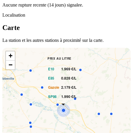
Aucune rupture recente (14 jours) signalee.
Localisation
Carte
La station et les autres stations à proximité sur la carte.
+
PRIX AU LITRE
−
1.969 €/L
E10
0.828 €/L
E85
2.179 €/L
Gazole
1.990 €/L
SP98