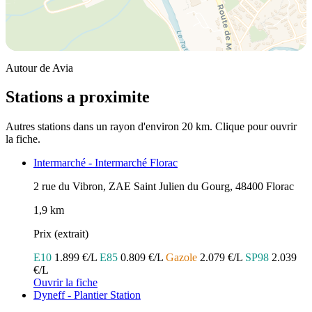
Autour de Avia
Stations a proximite
Autres stations dans un rayon d'environ 20 km. Clique pour ouvrir
la fiche.
Intermarché - Intermarché Florac
PRIX AU
2 rue du Vibron, ZAE Saint Julien du Gourg, 48400 Florac
Gazole
1,9 km
SP95
SP98
Prix (extrait)
E10
1.899 €/L
E85
0.809 €/L
Gazole
2.079 €/L
SP98
2.039
€/L
Ouvrir la fiche
Dyneff - Plantier Station