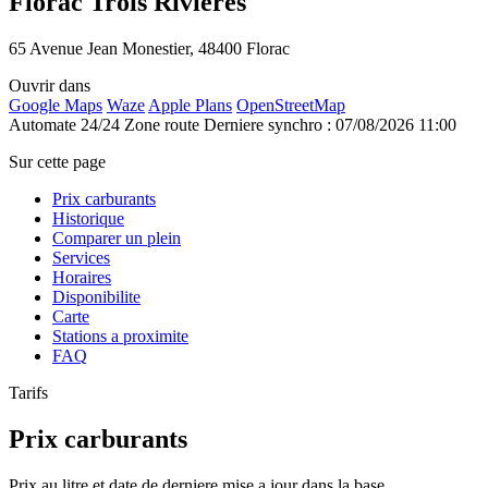
Florac Trois Rivières
65 Avenue Jean Monestier, 48400 Florac
Ouvrir dans
Google Maps
Waze
Apple Plans
OpenStreetMap
Automate 24/24
Zone route
Derniere synchro : 07/08/2026 11:00
Sur cette page
Prix carburants
Historique
Comparer un plein
Services
Horaires
Disponibilite
Carte
Stations a proximite
FAQ
Tarifs
Prix carburants
Prix au litre et date de derniere mise a jour dans la base.