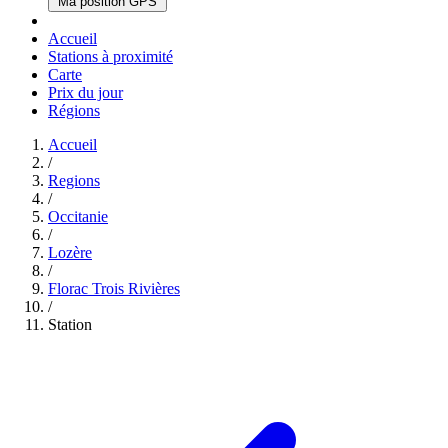
Ma position GPS
Accueil
Stations à proximité
Carte
Prix du jour
Régions
Accueil
/
Regions
/
Occitanie
/
Lozère
/
Florac Trois Rivières
/
Station