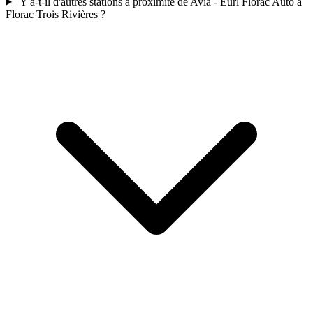
Y a-t-il d'autres stations a proximite de Avia - Eurl Florac Auto à
Florac Trois Rivières ?