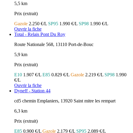
5,5 km
Prix (extrait)
Gazole
2.250 €/L
SP95
1.990 €/L
SP98
1.990 €/L
Ouvrir la fiche
Total - Relais Pont Du Roy
Route Nationale 568, 13110 Port-de-Bouc
5,9 km
Prix (extrait)
E10
1.907 €/L
E85
0.829 €/L
Gazole
2.219 €/L
SP98
1.990
€/L
Ouvrir la fiche
Dyneff - Station 44
cd5 chemin Emplaniers, 13920 Saint mitre les rempart
6,3 km
Prix (extrait)
E85
0.900 €/L
Gazole
2.179 €/L
SP95
2.089 €/L