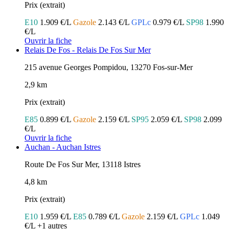
Prix (extrait)
E10
1.909 €/L
Gazole
2.143 €/L
GPLc
0.979 €/L
SP98
1.990
€/L
Ouvrir la fiche
Relais De Fos - Relais De Fos Sur Mer
215 avenue Georges Pompidou, 13270 Fos-sur-Mer
2,9 km
Prix (extrait)
E85
0.899 €/L
Gazole
2.159 €/L
SP95
2.059 €/L
SP98
2.099
€/L
Ouvrir la fiche
Auchan - Auchan Istres
Route De Fos Sur Mer, 13118 Istres
4,8 km
Prix (extrait)
E10
1.959 €/L
E85
0.789 €/L
Gazole
2.159 €/L
GPLc
1.049
€/L
+1 autres