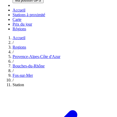
Ma position GPS
Accueil
Stations à proximité
Carte
Prix du jour
Régions
Accueil
/
Regions
/
Provence-Alpes-Côte d'Azur
/
Bouches-du-Rhône
/
Fos-sur-Mer
/
Station