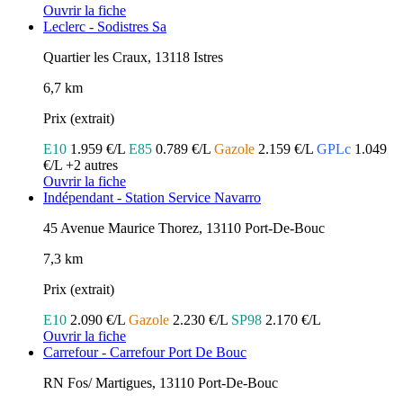
Ouvrir la fiche
Leclerc - Sodistres Sa
Quartier les Craux, 13118 Istres
6,7 km
Prix (extrait)
E10
1.959 €/L
E85
0.789 €/L
Gazole
2.159 €/L
GPLc
1.049
€/L
+2 autres
Ouvrir la fiche
Indépendant - Station Service Navarro
45 Avenue Maurice Thorez, 13110 Port-De-Bouc
7,3 km
Prix (extrait)
E10
2.090 €/L
Gazole
2.230 €/L
SP98
2.170 €/L
Ouvrir la fiche
Carrefour - Carrefour Port De Bouc
RN Fos/ Martigues, 13110 Port-De-Bouc