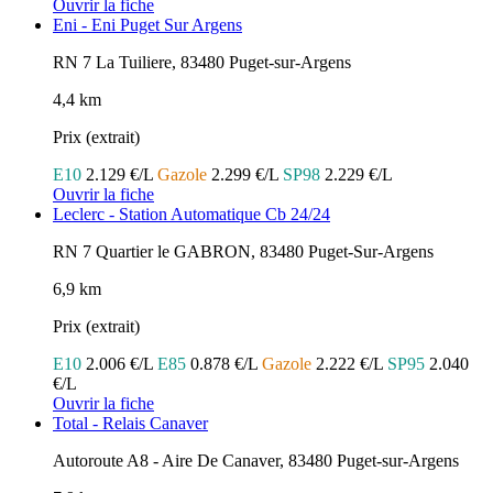
Ouvrir la fiche
Eni - Eni Puget Sur Argens
RN 7 La Tuiliere, 83480 Puget-sur-Argens
4,4 km
Prix (extrait)
E10
2.129 €/L
Gazole
2.299 €/L
SP98
2.229 €/L
Ouvrir la fiche
Leclerc - Station Automatique Cb 24/24
RN 7 Quartier le GABRON, 83480 Puget-Sur-Argens
6,9 km
Prix (extrait)
E10
2.006 €/L
E85
0.878 €/L
Gazole
2.222 €/L
SP95
2.040
€/L
Ouvrir la fiche
Total - Relais Canaver
Autoroute A8 - Aire De Canaver, 83480 Puget-sur-Argens