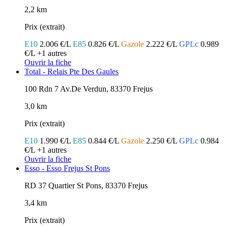
2,2 km
Prix (extrait)
E10
2.006 €/L
E85
0.826 €/L
Gazole
2.222 €/L
GPLc
0.989
€/L
+1 autres
Ouvrir la fiche
Total - Relais Pte Des Gaules
100 Rdn 7 Av.De Verdun, 83370 Frejus
3,0 km
Prix (extrait)
E10
1.990 €/L
E85
0.844 €/L
Gazole
2.250 €/L
GPLc
0.984
€/L
+1 autres
Ouvrir la fiche
Esso - Esso Frejus St Pons
RD 37 Quartier St Pons, 83370 Frejus
3,4 km
Prix (extrait)