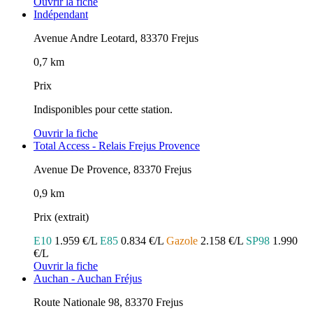
Ouvrir la fiche
Indépendant
Avenue Andre Leotard, 83370 Frejus
0,7 km
Prix
Indisponibles pour cette station.
Ouvrir la fiche
Total Access - Relais Frejus Provence
Avenue De Provence, 83370 Frejus
0,9 km
Prix (extrait)
E10
1.959 €/L
E85
0.834 €/L
Gazole
2.158 €/L
SP98
1.990
€/L
Ouvrir la fiche
Auchan - Auchan Fréjus
Route Nationale 98, 83370 Frejus