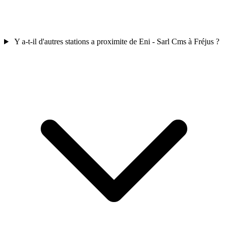
Y a-t-il d'autres stations a proximite de Eni - Sarl Cms à Fréjus ?