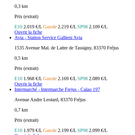
0,3 km
Prix (extrait)
E10
2.019 €/L
Gazole
2.219 €/L
SP98
2.109 €/L
Ouvrir la fiche
Avia - Station Service Gallieni Avia
1535 Avenue Mal. de Lattre de Tassigny, 83370 Fréjus
0,5 km
Prix (extrait)
E10
1.968 €/L
Gazole
2.169 €/L
SP98
2.089 €/L
Ouvrir la fiche
Intermarché - Intermarche Frejus - Calao 197
Avenue Andre Leotard, 83370 Fréjus
0,7 km
Prix (extrait)
E10
1.979 €/L
Gazole
2.199 €/L
SP98
2.099 €/L