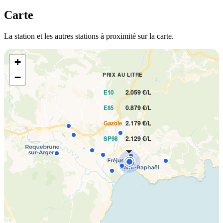
Carte
La station et les autres stations à proximité sur la carte.
+
−
PRIX AU LITRE
2.059 €/L
E10
0.879 €/L
E85
2.179 €/L
Gazole
2.129 €/L
SP98