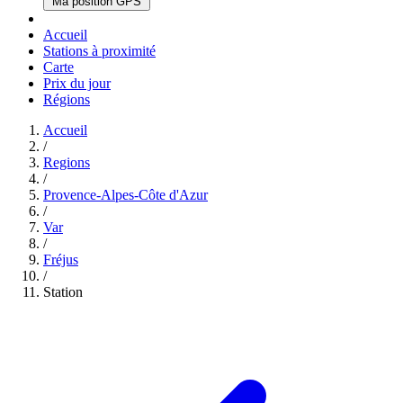
Ma position GPS
Accueil
Stations à proximité
Carte
Prix du jour
Régions
Accueil
/
Regions
/
Provence-Alpes-Côte d'Azur
/
Var
/
Fréjus
/
Station