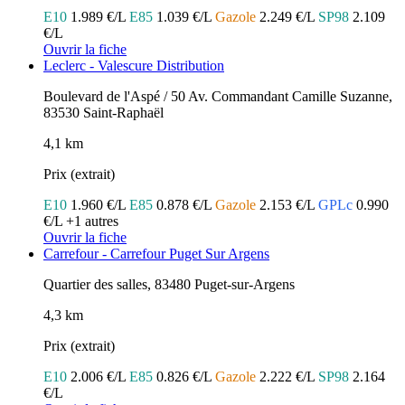
E10
1.989 €/L
E85
1.039 €/L
Gazole
2.249 €/L
SP98
2.109
€/L
Ouvrir la fiche
Leclerc - Valescure Distribution
Boulevard de l'Aspé / 50 Av. Commandant Camille Suzanne,
83530 Saint-Raphaël
4,1 km
Prix (extrait)
E10
1.960 €/L
E85
0.878 €/L
Gazole
2.153 €/L
GPLc
0.990
€/L
+1 autres
Ouvrir la fiche
Carrefour - Carrefour Puget Sur Argens
Quartier des salles, 83480 Puget-sur-Argens
4,3 km
Prix (extrait)
E10
2.006 €/L
E85
0.826 €/L
Gazole
2.222 €/L
SP98
2.164
€/L