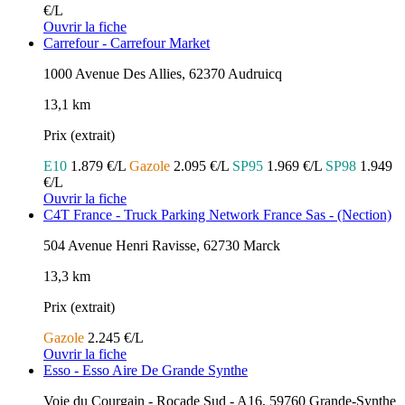
€/L
Ouvrir la fiche
Carrefour - Carrefour Market
1000 Avenue Des Allies, 62370 Audruicq
13,1 km
Prix (extrait)
E10
1.879 €/L
Gazole
2.095 €/L
SP95
1.969 €/L
SP98
1.949
€/L
Ouvrir la fiche
C4T France - Truck Parking Network France Sas - (Nection)
504 Avenue Henri Ravisse, 62730 Marck
13,3 km
Prix (extrait)
Gazole
2.245 €/L
Ouvrir la fiche
Esso - Esso Aire De Grande Synthe
Voie du Courgain - Rocade Sud - A16, 59760 Grande-Synthe