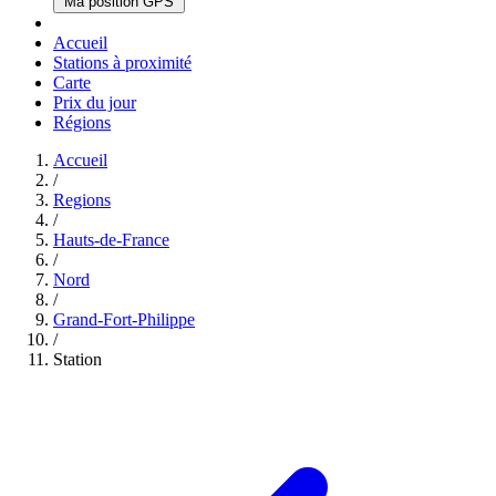
Ma position GPS
Accueil
Stations à proximité
Carte
Prix du jour
Régions
Accueil
/
Regions
/
Hauts-de-France
/
Nord
/
Grand-Fort-Philippe
/
Station