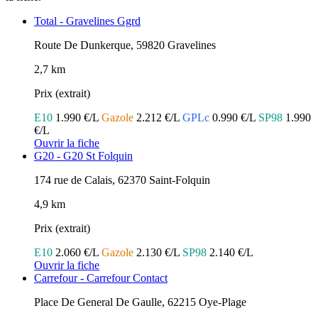
Total - Gravelines Ggrd
Route De Dunkerque, 59820 Gravelines
2,7 km
Prix (extrait)
E10
1.990 €/L
Gazole
2.212 €/L
GPLc
0.990 €/L
SP98
1.990
€/L
Ouvrir la fiche
G20 - G20 St Folquin
174 rue de Calais, 62370 Saint-Folquin
4,9 km
Prix (extrait)
E10
2.060 €/L
Gazole
2.130 €/L
SP98
2.140 €/L
Ouvrir la fiche
Carrefour - Carrefour Contact
Place De General De Gaulle, 62215 Oye-Plage