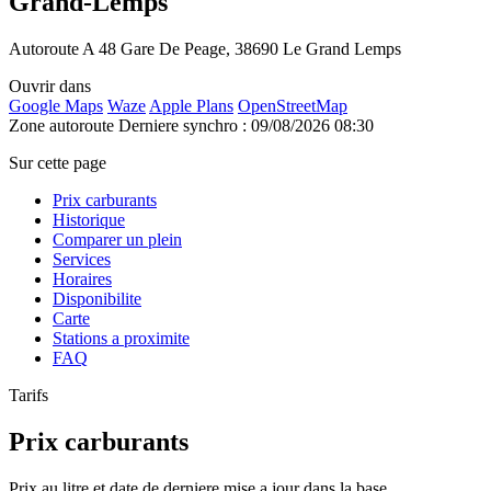
Grand-Lemps
Autoroute A 48 Gare De Peage, 38690 Le Grand Lemps
Ouvrir dans
Google Maps
Waze
Apple Plans
OpenStreetMap
Zone autoroute
Derniere synchro : 09/08/2026 08:30
Sur cette page
Prix carburants
Historique
Comparer un plein
Services
Horaires
Disponibilite
Carte
Stations a proximite
FAQ
Tarifs
Prix carburants
Prix au litre et date de derniere mise a jour dans la base.