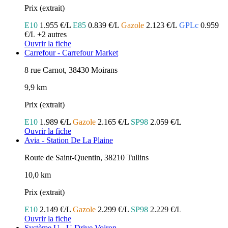
Prix (extrait)
E10
1.955 €/L
E85
0.839 €/L
Gazole
2.123 €/L
GPLc
0.959
€/L
+2 autres
Ouvrir la fiche
Carrefour - Carrefour Market
8 rue Carnot, 38430 Moirans
9,9 km
Prix (extrait)
E10
1.989 €/L
Gazole
2.165 €/L
SP98
2.059 €/L
Ouvrir la fiche
Avia - Station De La Plaine
Route de Saint-Quentin, 38210 Tullins
10,0 km
Prix (extrait)
E10
2.149 €/L
Gazole
2.299 €/L
SP98
2.229 €/L
Ouvrir la fiche
Système U - U Drive Voiron