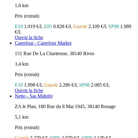
1,6 km
Prix (extrait)
E10
1.919 €/L
E85
0.828 €/L
Gazole
2.109 €/L
SP98
1.989
€/L
Ouvrir la fiche
Carrefour - Carrefour Market
151 Rue De La Chartreuse, 38140 Rives
3,4 km
Prix (extrait)
E10
1.998 €/L
Gazole
2.286 €/L
SP98
2.085 €/L
Ouvrir la fiche
Netto - Sas Mabrily
ZA le Plan, 180 Rue du 8 Mai 1945, 38140 Renage
5,1 km
Prix (extrait)
Gazole
2.279 €/L
SP95
2.079 €/L
SP98
2.139 €/L