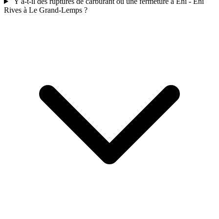
Y a-t-il des ruptures de carburant ou une fermeture a Eni - Eni
Rives à Le Grand-Lemps ?