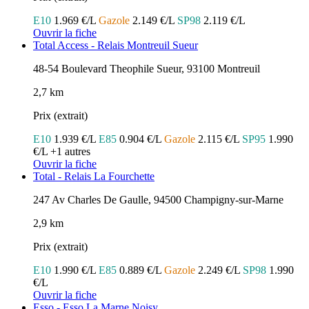
E10
1.969 €/L
Gazole
2.149 €/L
SP98
2.119 €/L
Ouvrir la fiche
Total Access - Relais Montreuil Sueur
48-54 Boulevard Theophile Sueur, 93100 Montreuil
2,7 km
Prix (extrait)
E10
1.939 €/L
E85
0.904 €/L
Gazole
2.115 €/L
SP95
1.990
€/L
+1 autres
Ouvrir la fiche
Total - Relais La Fourchette
247 Av Charles De Gaulle, 94500 Champigny-sur-Marne
2,9 km
Prix (extrait)
E10
1.990 €/L
E85
0.889 €/L
Gazole
2.249 €/L
SP98
1.990
€/L
Ouvrir la fiche
Esso - Esso La Marne Noisy