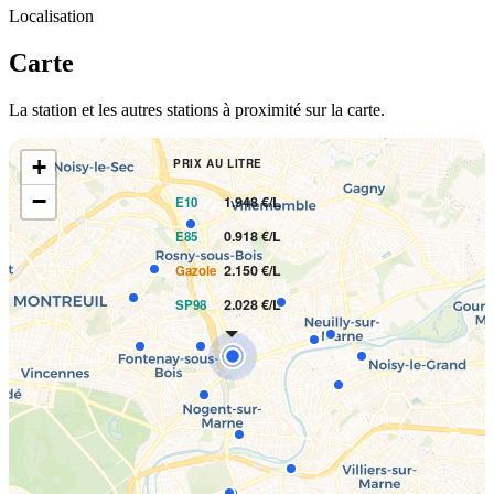
Localisation
Carte
La station et les autres stations à proximité sur la carte.
+
PRIX AU LITRE
−
1.948 €/L
E10
0.918 €/L
E85
2.150 €/L
Gazole
2.028 €/L
SP98