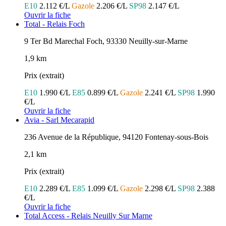
E10
2.112 €/L
Gazole
2.206 €/L
SP98
2.147 €/L
Ouvrir la fiche
Total - Relais Foch
9 Ter Bd Marechal Foch, 93330 Neuilly-sur-Marne
1,9 km
Prix (extrait)
E10
1.990 €/L
E85
0.899 €/L
Gazole
2.241 €/L
SP98
1.990
€/L
Ouvrir la fiche
Avia - Sarl Mecarapid
236 Avenue de la République, 94120 Fontenay-sous-Bois
2,1 km
Prix (extrait)
E10
2.289 €/L
E85
1.099 €/L
Gazole
2.298 €/L
SP98
2.388
€/L
Ouvrir la fiche
Total Access - Relais Neuilly Sur Marne