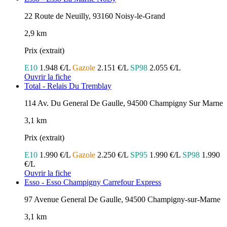
22 Route de Neuilly, 93160 Noisy-le-Grand
2,9 km
Prix (extrait)
E10
1.948 €/L
Gazole
2.151 €/L
SP98
2.055 €/L
Ouvrir la fiche
Total - Relais Du Tremblay
114 Av. Du General De Gaulle, 94500 Champigny Sur Marne
3,1 km
Prix (extrait)
E10
1.990 €/L
Gazole
2.250 €/L
SP95
1.990 €/L
SP98
1.990
€/L
Ouvrir la fiche
Esso - Esso Champigny Carrefour Express
97 Avenue General De Gaulle, 94500 Champigny-sur-Marne
3,1 km