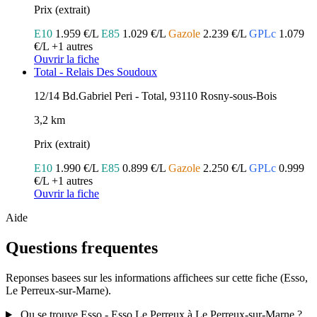
Prix (extrait)
E10
1.959 €/L
E85
1.029 €/L
Gazole
2.239 €/L
GPLc
1.079
€/L
+1 autres
Ouvrir la fiche
Total - Relais Des Soudoux
12/14 Bd.Gabriel Peri - Total, 93110 Rosny-sous-Bois
3,2 km
Prix (extrait)
E10
1.990 €/L
E85
0.899 €/L
Gazole
2.250 €/L
GPLc
0.999
€/L
+1 autres
Ouvrir la fiche
Aide
Questions frequentes
Reponses basees sur les informations affichees sur cette fiche (Esso,
Le Perreux-sur-Marne).
Ou se trouve Esso - Esso Le Perreux à Le Perreux-sur-Marne ?