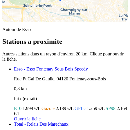
Autour de Esso
Stations a proximite
Autres stations dans un rayon d'environ 20 km. Clique pour ouvrir
la fiche.
Esso - Esso Fontenay Sous Bois Speedy
Rue Pt Gal De Gaulle, 94120 Fontenay-sous-Bois
0,8 km
Prix (extrait)
E10
1.999 €/L
Gazole
2.189 €/L
GPLc
1.259 €/L
SP98
2.169
€/L
Ouvrir la fiche
Total - Relais Des Marechaux