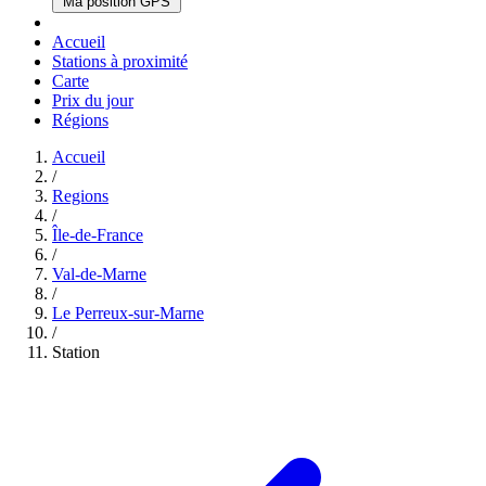
Ma position GPS
Accueil
Stations à proximité
Carte
Prix du jour
Régions
Accueil
/
Regions
/
Île-de-France
/
Val-de-Marne
/
Le Perreux-sur-Marne
/
Station