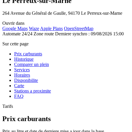
Le Perreux-sur-Marne
264 Avenue du Général de Gaulle, 94170 Le Perreux-sur-Marne
Ouvrir dans
Google Maps
Waze
Apple Plans
OpenStreetMap
Automate 24/24
Zone route
Derniere synchro : 09/08/2026 15:00
Sur cette page
Prix carburants
Historique
Comparer un plein
Services
Horaires
Disponibilite
Carte
Stations a proximite
FAQ
Tarifs
Prix carburants
Prix au litre et date de derniere mise a jour dans la base.