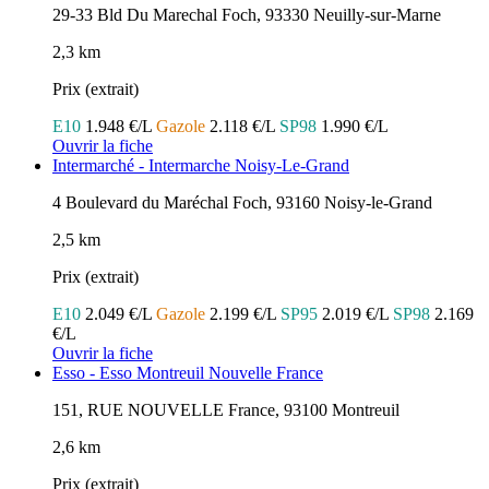
29-33 Bld Du Marechal Foch, 93330 Neuilly-sur-Marne
2,3 km
Prix (extrait)
E10
1.948 €/L
Gazole
2.118 €/L
SP98
1.990 €/L
Ouvrir la fiche
Intermarché - Intermarche Noisy-Le-Grand
4 Boulevard du Maréchal Foch, 93160 Noisy-le-Grand
2,5 km
Prix (extrait)
E10
2.049 €/L
Gazole
2.199 €/L
SP95
2.019 €/L
SP98
2.169
€/L
Ouvrir la fiche
Esso - Esso Montreuil Nouvelle France
151, RUE NOUVELLE France, 93100 Montreuil
2,6 km
Prix (extrait)