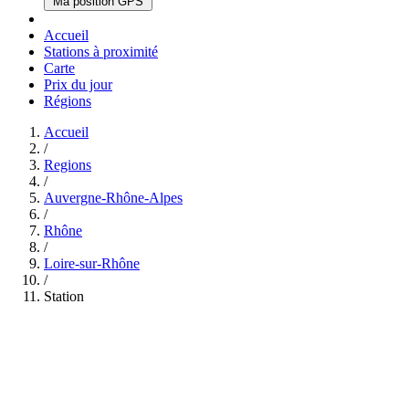
Ma position GPS
Accueil
Stations à proximité
Carte
Prix du jour
Régions
Accueil
/
Regions
/
Auvergne-Rhône-Alpes
/
Rhône
/
Loire-sur-Rhône
/
Station