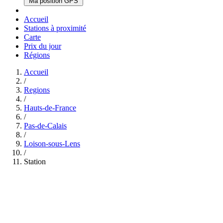
Ma position GPS
Accueil
Stations à proximité
Carte
Prix du jour
Régions
Accueil
/
Regions
/
Hauts-de-France
/
Pas-de-Calais
/
Loison-sous-Lens
/
Station