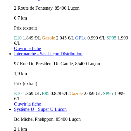
2 Route de Fontenay, 85400 Luçon
0,7 km
Prix (extrait)
E10
1.849 €/L
Gazole
2.045 €/L
GPLc
0.999 €/L
SP95
1.999
€/L
Ouvrir la fiche
Intermarché - Sas Luçon Distribution
97 Rue Du President De Gaulle, 85400 Luçon
1,9 km
Prix (extrait)
E10
1.869 €/L
E85
0.828 €/L
Gazole
2.069 €/L
SP95
1.999
€/L
Ouvrir la fiche
Système U - Super U Lucon
Bd Michel Phelippon, 85400 Luçon
2,1 km