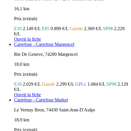
16,1 km
Prix (extrait)
E10
2.149 €/L
E85
0.899 €/L
Gazole
2.369 €/L
SP98
2.229
€/L
Ouvrir la fiche
Carrefour - Carrefour Margencel
Rte De Geneve, 74200 Margencel
18,0 km
Prix (extrait)
E10
2.029 €/L
Gazole
2.299 €/L
GPLc
1.084 €/L
SP98
2.129
€/L
Ouvrir la fiche
Carrefour - Carrefour Market
Le Vernay Bron, 74430 Saint-Jean-D'Aulps
18,9 km
Prix (extrait)