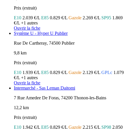
Prix (extrait)
E10
2.039 €/L
E85
0.829 €/L
Gazole
2.269 €/L
SP95
1.869
€/L
+1 autres
Ouvrir la fiche
Système U - Hyper U Publier
Rue De Cartheray, 74500 Publier
9,8 km
Prix (extrait)
E10
1.939 €/L
E85
0.829 €/L
Gazole
2.129 €/L
GPLc
1.079
€/L
+1 autres
Ouvrir la fiche
Intermarché - Sas Leman Daitomi
7 Rue Amedee De Foras, 74200 Thonon-les-Bains
12,2 km
Prix (extrait)
E10
1.942 €/L
E85
0.829 €/L
Gazole
2.215 €/L
SP98
2.050