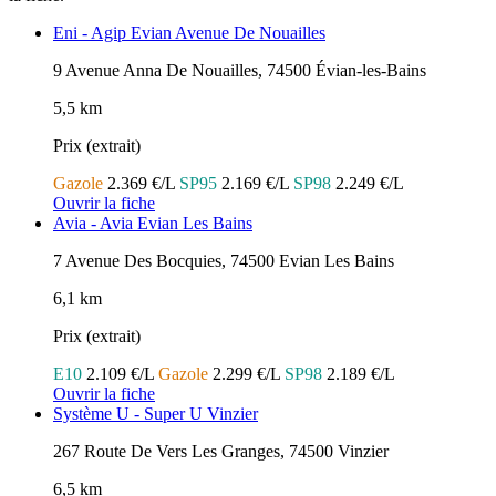
Eni - Agip Evian Avenue De Nouailles
9 Avenue Anna De Nouailles, 74500 Évian-les-Bains
5,5 km
Prix (extrait)
Gazole
2.369 €/L
SP95
2.169 €/L
SP98
2.249 €/L
Ouvrir la fiche
Avia - Avia Evian Les Bains
7 Avenue Des Bocquies, 74500 Evian Les Bains
6,1 km
Prix (extrait)
E10
2.109 €/L
Gazole
2.299 €/L
SP98
2.189 €/L
Ouvrir la fiche
Système U - Super U Vinzier
267 Route De Vers Les Granges, 74500 Vinzier
6,5 km