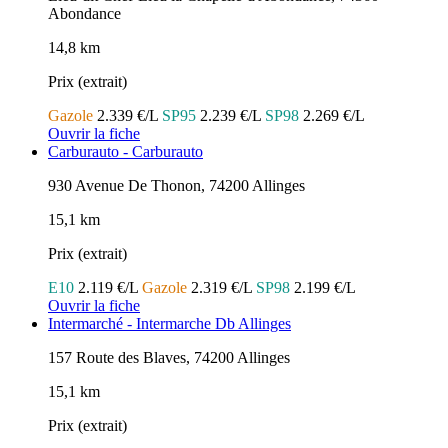
Abondance
14,8 km
Prix (extrait)
Gazole
2.339 €/L
SP95
2.239 €/L
SP98
2.269 €/L
Ouvrir la fiche
Carburauto - Carburauto
930 Avenue De Thonon, 74200 Allinges
15,1 km
Prix (extrait)
E10
2.119 €/L
Gazole
2.319 €/L
SP98
2.199 €/L
Ouvrir la fiche
Intermarché - Intermarche Db Allinges
157 Route des Blaves, 74200 Allinges
15,1 km
Prix (extrait)