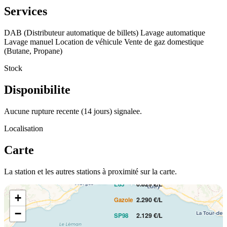
Services
DAB (Distributeur automatique de billets)
Lavage automatique
Lavage manuel
Location de véhicule
Vente de gaz domestique
(Butane, Propane)
Stock
Disponibilite
Aucune rupture recente (14 jours) signalee.
Localisation
Carte
PRIX AU LITRE
2.019 €/L
E10
La station et les autres stations à proximité sur la carte.
0.829 €/L
E85
+
2.290 €/L
Gazole
−
2.129 €/L
SP98