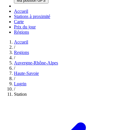
Ma position GPS
Accueil
Stations à proximité
Carte
Prix du jour
Régions
Accueil
/
Regions
/
Auvergne-Rhône-Alpes
/
Haute-Savoie
/
Lugrin
/
Station