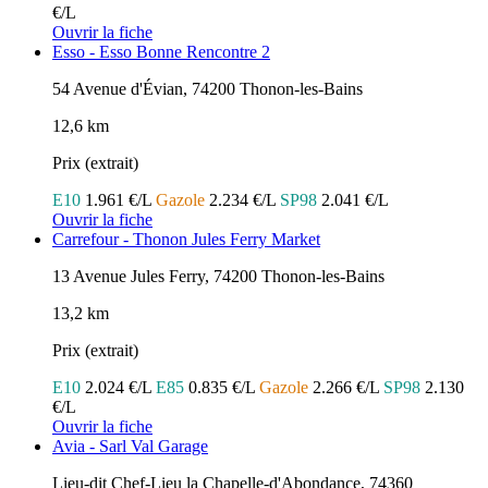
€/L
Ouvrir la fiche
Esso - Esso Bonne Rencontre 2
54 Avenue d'Évian, 74200 Thonon-les-Bains
12,6 km
Prix (extrait)
E10
1.961 €/L
Gazole
2.234 €/L
SP98
2.041 €/L
Ouvrir la fiche
Carrefour - Thonon Jules Ferry Market
13 Avenue Jules Ferry, 74200 Thonon-les-Bains
13,2 km
Prix (extrait)
E10
2.024 €/L
E85
0.835 €/L
Gazole
2.266 €/L
SP98
2.130
€/L
Ouvrir la fiche
Avia - Sarl Val Garage
Lieu-dit Chef-Lieu la Chapelle-d'Abondance, 74360