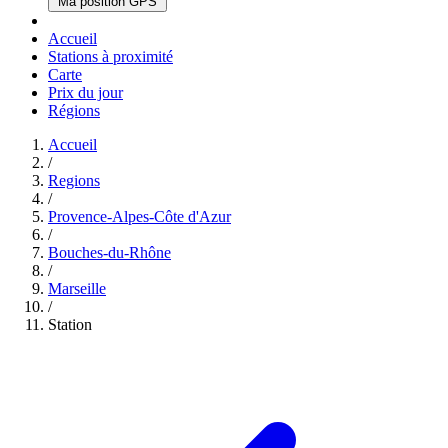
Ma position GPS
Accueil
Stations à proximité
Carte
Prix du jour
Régions
Accueil
/
Regions
/
Provence-Alpes-Côte d'Azur
/
Bouches-du-Rhône
/
Marseille
/
Station