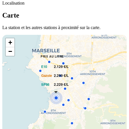
Localisation
Carte
La station et les autres stations à proximité sur la carte.
+
−
PRIX AU LITRE
2.129 €/L
E10
2.299 €/L
Gazole
2.229 €/L
SP98