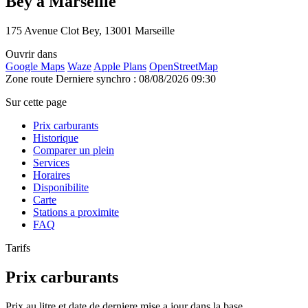
Bey à Marseille
175 Avenue Clot Bey, 13001 Marseille
Ouvrir dans
Google Maps
Waze
Apple Plans
OpenStreetMap
Zone route
Derniere synchro : 08/08/2026 09:30
Sur cette page
Prix carburants
Historique
Comparer un plein
Services
Horaires
Disponibilite
Carte
Stations a proximite
FAQ
Tarifs
Prix carburants
Prix au litre et date de derniere mise a jour dans la base.