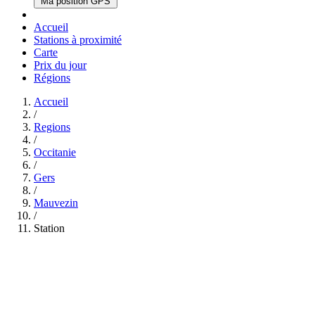
Ma position GPS
Accueil
Stations à proximité
Carte
Prix du jour
Régions
Accueil
/
Regions
/
Occitanie
/
Gers
/
Mauvezin
/
Station