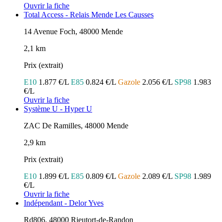
Ouvrir la fiche
Total Access - Relais Mende Les Causses
14 Avenue Foch, 48000 Mende
2,1 km
Prix (extrait)
E10
1.877 €/L
E85
0.824 €/L
Gazole
2.056 €/L
SP98
1.983
€/L
Ouvrir la fiche
Système U - Hyper U
ZAC De Ramilles, 48000 Mende
2,9 km
Prix (extrait)
E10
1.899 €/L
E85
0.809 €/L
Gazole
2.089 €/L
SP98
1.989
€/L
Ouvrir la fiche
Indépendant - Delor Yves
Rd806, 48000 Rieutort-de-Randon