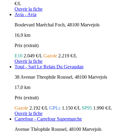
€/L
Ouvrir la fiche
Avia - Avia
Boulevard Maréchal Foch, 48100 Marvejols
16,9 km
Prix (extrait)
E10
2.049 €/L
Gazole
2.219 €/L
Ouvrir la fiche
Total - Sarl Le Relais Du Gevaudan
38 Avenue Theophile Roussel, 48100 Marvejols
17,0 km
Prix (extrait)
Gazole
2.192 €/L
GPLc
1.150 €/L
SP95
1.990 €/L
Ouvrir la fiche
Carrefour - Carrefour Supermarche
Avenue Théophile Roussel, 48100 Marvejols