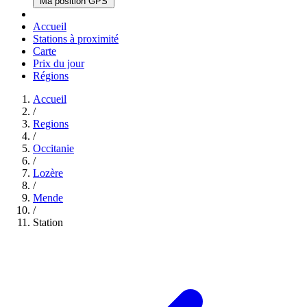
Ma position GPS
Accueil
Stations à proximité
Carte
Prix du jour
Régions
Accueil
/
Regions
/
Occitanie
/
Lozère
/
Mende
/
Station