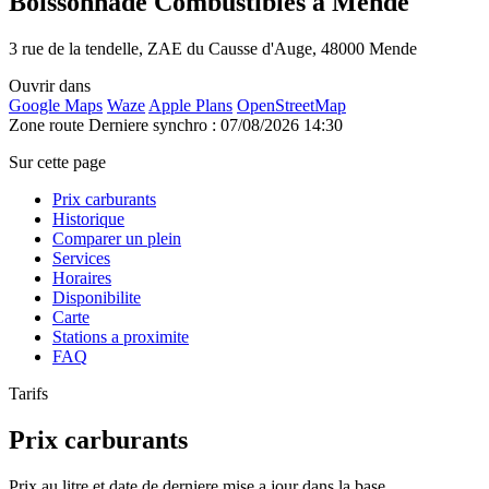
Boissonnade Combustibles à Mende
3 rue de la tendelle, ZAE du Causse d'Auge, 48000 Mende
Ouvrir dans
Google Maps
Waze
Apple Plans
OpenStreetMap
Zone route
Derniere synchro : 07/08/2026 14:30
Sur cette page
Prix carburants
Historique
Comparer un plein
Services
Horaires
Disponibilite
Carte
Stations a proximite
FAQ
Tarifs
Prix carburants
Prix au litre et date de derniere mise a jour dans la base.