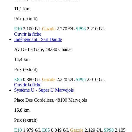
11,1 km
Prix (extrait)
E10
2.100 €/L
Gazole
2.270 €/L
SP98
2.210 €/L
Ouvrir la fiche
Indépendant - Sarl Daude
Av De La Gare, 48230 Chanac
14,4 km
Prix (extrait)
E85
0.880 €/L
Gazole
2.220 €/L
SP95
2.010 €/L
Ouvrir la fiche
Système U - Super U Marvejols
Place Des Cordeliers, 48100 Marvejols
16,8 km
Prix (extrait)
E10
1.979 €/L
E85
0.849 €/L
Gazole
2.129 €/L
SP98
2.105