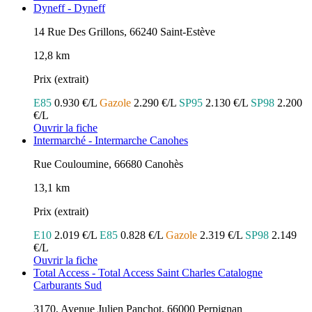
Dyneff - Dyneff
14 Rue Des Grillons, 66240 Saint-Estève
12,8 km
Prix (extrait)
E85
0.930 €/L
Gazole
2.290 €/L
SP95
2.130 €/L
SP98
2.200
€/L
Ouvrir la fiche
Intermarché - Intermarche Canohes
Rue Couloumine, 66680 Canohès
13,1 km
Prix (extrait)
E10
2.019 €/L
E85
0.828 €/L
Gazole
2.319 €/L
SP98
2.149
€/L
Ouvrir la fiche
Total Access - Total Access Saint Charles Catalogne
Carburants Sud
3170, Avenue Julien Panchot, 66000 Perpignan