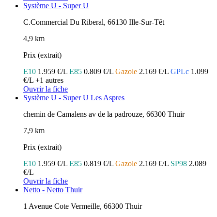
Système U - Super U
C.Commercial Du Riberal, 66130 Ille-Sur-Têt
4,9 km
Prix (extrait)
E10
1.959 €/L
E85
0.809 €/L
Gazole
2.169 €/L
GPLc
1.099
€/L
+1 autres
Ouvrir la fiche
Système U - Super U Les Aspres
chemin de Camalens av de la padrouze, 66300 Thuir
7,9 km
Prix (extrait)
E10
1.959 €/L
E85
0.819 €/L
Gazole
2.169 €/L
SP98
2.089
€/L
Ouvrir la fiche
Netto - Netto Thuir
1 Avenue Cote Vermeille, 66300 Thuir