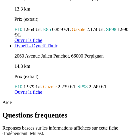
13,3 km
Prix (extrait)
E10
1.954 €/L
E85
0.859 €/L
Gazole
2.174 €/L
SP98
1.990
€/L
Ouvrir la fiche
Dyneff - Dyneff Thuir
2060 Avenue Julien Panchot, 66000 Perpignan
14,3 km
Prix (extrait)
E10
1.979 €/L
Gazole
2.239 €/L
SP98
2.249 €/L
Ouvrir la fiche
Aide
Questions frequentes
Reponses basees sur les informations affichees sur cette fiche
(Indépendant, Millas).