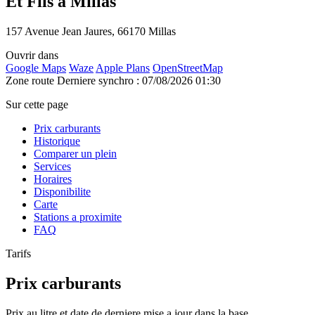
Et Fils à Millas
157 Avenue Jean Jaures, 66170 Millas
Ouvrir dans
Google Maps
Waze
Apple Plans
OpenStreetMap
Zone route
Derniere synchro : 07/08/2026 01:30
Sur cette page
Prix carburants
Historique
Comparer un plein
Services
Horaires
Disponibilite
Carte
Stations a proximite
FAQ
Tarifs
Prix carburants
Prix au litre et date de derniere mise a jour dans la base.