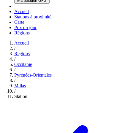
Ma position GPS
Accueil
Stations à proximité
Carte
Prix du jour
Régions
Accueil
/
Regions
/
Occitanie
/
Pyrénées-Orientales
/
Millas
/
Station