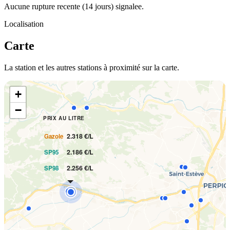
Aucune rupture recente (14 jours) signalee.
Localisation
Carte
La station et les autres stations à proximité sur la carte.
+
−
PRIX AU LITRE
2.318 €/L
Gazole
2.186 €/L
SP95
2.256 €/L
SP98