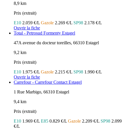
8,9 km
Prix (extrait)
E10
2.059 €/L
Gazole
2.269 €/L
SP98
2.178 €/L
Ouvrir la fiche
Total - Petrosud Formenty Estagel
47A avenue du docteur toreilles, 66310 Estagel
9,2 km
Prix (extrait)
E10
1.975 €/L
Gazole
2.215 €/L
SP98
1.990 €/L
Ouvrir la fiche
Carrefour - Carrefour Contact Estagel
1 Rue Marbigo, 66310 Estagel
9,4 km
Prix (extrait)
E10
1.969 €/L
E85
0.829 €/L
Gazole
2.209 €/L
SP98
2.099
€/L