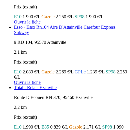
Prix (extrait)
E10
1.990 €/L
Gazole
2.250 €/L
SP98
1.990 €/L
Ouvrir la fiche
Esso - Esso Rn104 Aire D'Attainville Carefour Express
Subway
9 RD 104, 95570 Attainville
2,1 km
Prix (extrait)
E10
2.089 €/L
Gazole
2.269 €/L
GPLc
1.239 €/L
SP98
2.259
€/L
Ouvrir la fiche
Total - Relais Ezanville
Route D'Ecouen RN 370, 95460 Ezanville
2,2 km
Prix (extrait)
E10
1.990 €/L
E85
0.839 €/L
Gazole
2.171 €/L
SP98
1.990