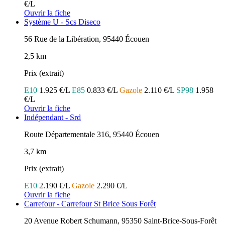
€/L
Ouvrir la fiche
Système U - Scs Diseco
56 Rue de la Libération, 95440 Écouen
2,5 km
Prix (extrait)
E10
1.925 €/L
E85
0.833 €/L
Gazole
2.110 €/L
SP98
1.958
€/L
Ouvrir la fiche
Indépendant - Srd
Route Départementale 316, 95440 Écouen
3,7 km
Prix (extrait)
E10
2.190 €/L
Gazole
2.290 €/L
Ouvrir la fiche
Carrefour - Carrefour St Brice Sous Forêt
20 Avenue Robert Schumann, 95350 Saint-Brice-Sous-Forêt