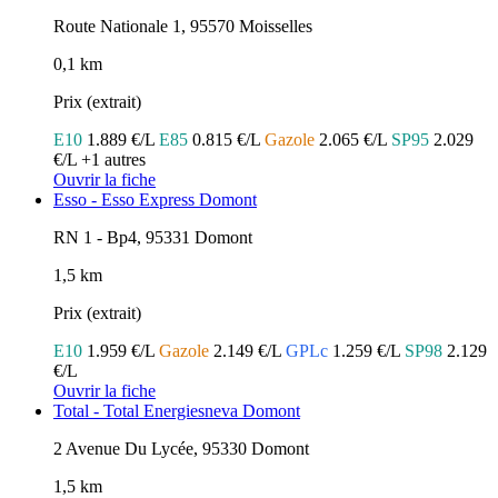
Route Nationale 1, 95570 Moisselles
0,1 km
Prix (extrait)
E10
1.889 €/L
E85
0.815 €/L
Gazole
2.065 €/L
SP95
2.029
€/L
+1 autres
Ouvrir la fiche
Esso - Esso Express Domont
RN 1 - Bp4, 95331 Domont
1,5 km
Prix (extrait)
E10
1.959 €/L
Gazole
2.149 €/L
GPLc
1.259 €/L
SP98
2.129
€/L
Ouvrir la fiche
Total - Total Energiesneva Domont
2 Avenue Du Lycée, 95330 Domont
1,5 km