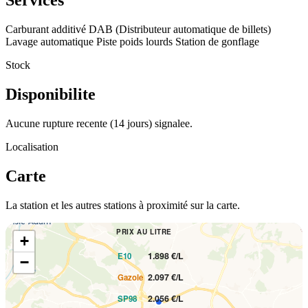
Services
Carburant additivé
DAB (Distributeur automatique de billets)
Lavage automatique
Piste poids lourds
Station de gonflage
Stock
Disponibilite
Aucune rupture recente (14 jours) signalee.
Localisation
Carte
La station et les autres stations à proximité sur la carte.
PRIX AU LITRE
+
1.898 €/L
E10
−
2.097 €/L
Gazole
2.056 €/L
SP98