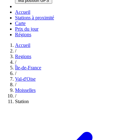
Ma position GPS
Accueil
Stations à proximité
Carte
Prix du jour
Régions
Accueil
/
Regions
/
Île-de-France
/
Val-d'Oise
/
Moisselles
/
Station