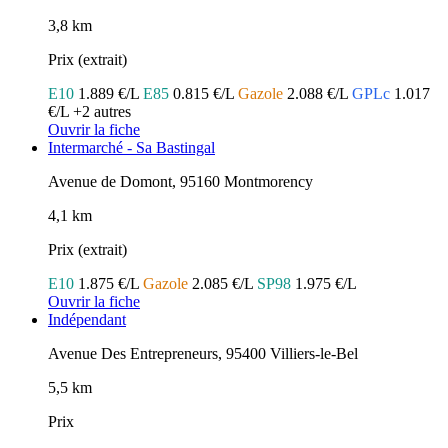
3,8 km
Prix (extrait)
E10
1.889 €/L
E85
0.815 €/L
Gazole
2.088 €/L
GPLc
1.017
€/L
+2 autres
Ouvrir la fiche
Intermarché - Sa Bastingal
Avenue de Domont, 95160 Montmorency
4,1 km
Prix (extrait)
E10
1.875 €/L
Gazole
2.085 €/L
SP98
1.975 €/L
Ouvrir la fiche
Indépendant
Avenue Des Entrepreneurs, 95400 Villiers-le-Bel
5,5 km
Prix