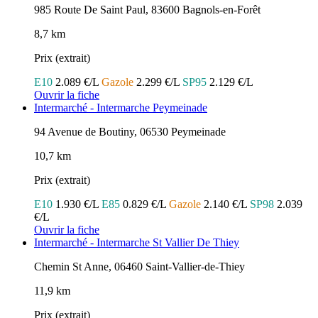
985 Route De Saint Paul, 83600 Bagnols-en-Forêt
8,7 km
Prix (extrait)
E10
2.089 €/L
Gazole
2.299 €/L
SP95
2.129 €/L
Ouvrir la fiche
Intermarché - Intermarche Peymeinade
94 Avenue de Boutiny, 06530 Peymeinade
10,7 km
Prix (extrait)
E10
1.930 €/L
E85
0.829 €/L
Gazole
2.140 €/L
SP98
2.039
€/L
Ouvrir la fiche
Intermarché - Intermarche St Vallier De Thiey
Chemin St Anne, 06460 Saint-Vallier-de-Thiey
11,9 km
Prix (extrait)