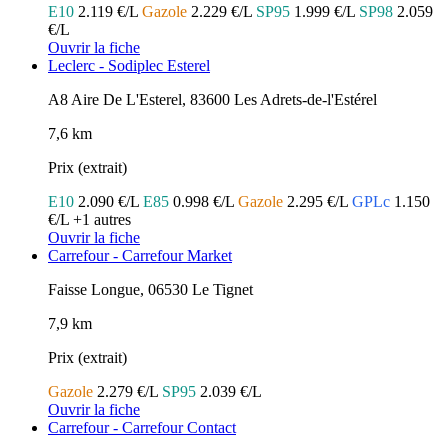
E10
2.119 €/L
Gazole
2.229 €/L
SP95
1.999 €/L
SP98
2.059
€/L
Ouvrir la fiche
Leclerc - Sodiplec Esterel
A8 Aire De L'Esterel, 83600 Les Adrets-de-l'Estérel
7,6 km
Prix (extrait)
E10
2.090 €/L
E85
0.998 €/L
Gazole
2.295 €/L
GPLc
1.150
€/L
+1 autres
Ouvrir la fiche
Carrefour - Carrefour Market
Faisse Longue, 06530 Le Tignet
7,9 km
Prix (extrait)
Gazole
2.279 €/L
SP95
2.039 €/L
Ouvrir la fiche
Carrefour - Carrefour Contact