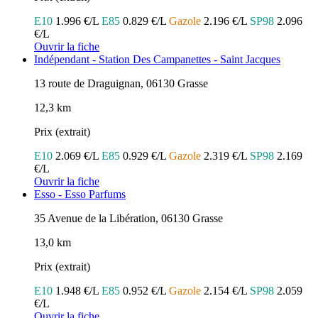
E10
1.996 €/L
E85
0.829 €/L
Gazole
2.196 €/L
SP98
2.096
€/L
Ouvrir la fiche
Indépendant - Station Des Campanettes - Saint Jacques
13 route de Draguignan, 06130 Grasse
12,3 km
Prix (extrait)
E10
2.069 €/L
E85
0.929 €/L
Gazole
2.319 €/L
SP98
2.169
€/L
Ouvrir la fiche
Esso - Esso Parfums
35 Avenue de la Libération, 06130 Grasse
13,0 km
Prix (extrait)
E10
1.948 €/L
E85
0.952 €/L
Gazole
2.154 €/L
SP98
2.059
€/L
Ouvrir la fiche