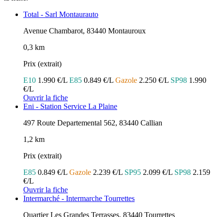
Total - Sarl Montaurauto
Avenue Chambarot, 83440 Montauroux
0,3 km
Prix (extrait)
E10
1.990 €/L
E85
0.849 €/L
Gazole
2.250 €/L
SP98
1.990
€/L
Ouvrir la fiche
Eni - Station Service La Plaine
497 Route Departemental 562, 83440 Callian
1,2 km
Prix (extrait)
E85
0.849 €/L
Gazole
2.239 €/L
SP95
2.099 €/L
SP98
2.159
€/L
Ouvrir la fiche
Intermarché - Intermarche Tourrettes
Quartier Les Grandes Terrasses, 83440 Tourrettes