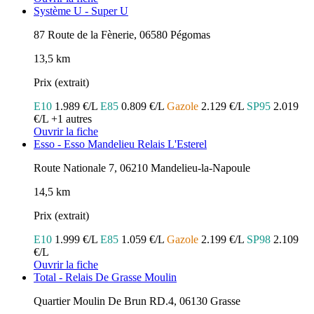
Système U - Super U
87 Route de la Fènerie, 06580 Pégomas
13,5 km
Prix (extrait)
E10
1.989 €/L
E85
0.809 €/L
Gazole
2.129 €/L
SP95
2.019
€/L
+1 autres
Ouvrir la fiche
Esso - Esso Mandelieu Relais L'Esterel
Route Nationale 7, 06210 Mandelieu-la-Napoule
14,5 km
Prix (extrait)
E10
1.999 €/L
E85
1.059 €/L
Gazole
2.199 €/L
SP98
2.109
€/L
Ouvrir la fiche
Total - Relais De Grasse Moulin
Quartier Moulin De Brun RD.4, 06130 Grasse