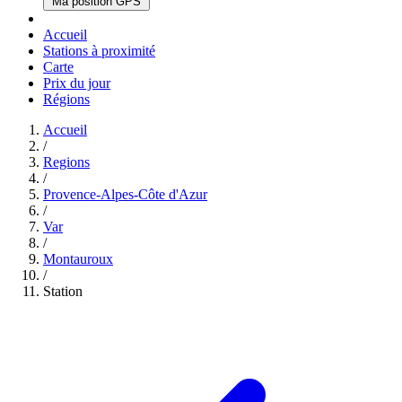
Ma position GPS
Accueil
Stations à proximité
Carte
Prix du jour
Régions
Accueil
/
Regions
/
Provence-Alpes-Côte d'Azur
/
Var
/
Montauroux
/
Station