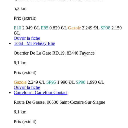
5,3 km
Prix (extrait)
E10
2.049 €/L
E85
0.829 €/L
Gazole
2.249 €/L
SP98
2.159
€/L
Ouvrir la fiche
Total - Mr Pelassy Elie
Quartier De La Gare RD.19, 83440 Fayence
6,1 km
Prix (extrait)
Gazole
2.249 €/L
SP95
1.990 €/L
SP98
1.990 €/L
Ouvrir la fiche
Carrefour - Carrefour Contact
Route De Grasse, 06530 Saint-Cezaire-Sur-Siagne
6,1 km
Prix (extrait)