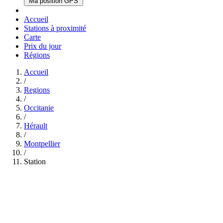
Ma position GPS
Accueil
Stations à proximité
Carte
Prix du jour
Régions
Accueil
/
Regions
/
Occitanie
/
Hérault
/
Montpellier
/
Station