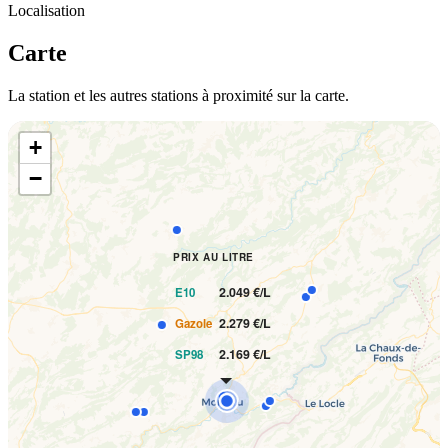
Localisation
Carte
La station et les autres stations à proximité sur la carte.
+
−
PRIX AU LITRE
2.049 €/L
E10
2.279 €/L
Gazole
2.169 €/L
SP98