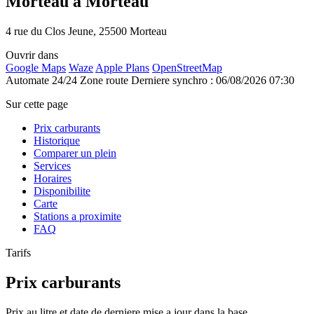
Morteau à Morteau
4 rue du Clos Jeune, 25500 Morteau
Ouvrir dans
Google Maps
Waze
Apple Plans
OpenStreetMap
Automate 24/24
Zone route
Derniere synchro : 06/08/2026 07:30
Sur cette page
Prix carburants
Historique
Comparer un plein
Services
Horaires
Disponibilite
Carte
Stations a proximite
FAQ
Tarifs
Prix carburants
Prix au litre et date de derniere mise a jour dans la base.