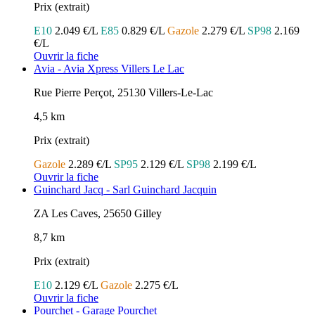
Prix (extrait)
E10
2.049 €/L
E85
0.829 €/L
Gazole
2.279 €/L
SP98
2.169
€/L
Ouvrir la fiche
Avia - Avia Xpress Villers Le Lac
Rue Pierre Perçot, 25130 Villers-Le-Lac
4,5 km
Prix (extrait)
Gazole
2.289 €/L
SP95
2.129 €/L
SP98
2.199 €/L
Ouvrir la fiche
Guinchard Jacq - Sarl Guinchard Jacquin
ZA Les Caves, 25650 Gilley
8,7 km
Prix (extrait)
E10
2.129 €/L
Gazole
2.275 €/L
Ouvrir la fiche
Pourchet - Garage Pourchet