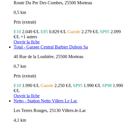
Route Du Pre Des Combes, 25500 Morteau
0,5 km
Prix (extrait)
E10
2.049 €/L
E85
0.829 €/L
Gazole
2.279 €/L
SP95
2.099
€/L
+1 autres
Ouvrir la fiche
Total - Garage Central Barbier Dubois Sa
40 Rue de la Louhière, 25500 Morteau
0,7 km
Prix (extrait)
E10
1.990 €/L
Gazole
2.250 €/L
SP95
1.990 €/L
SP98
1.990
€/L
Ouvrir la fiche
Netto - Station Netto Villers Le Lac
Les Terres Rouges, 25130 Villers-le-Lac
4,1 km