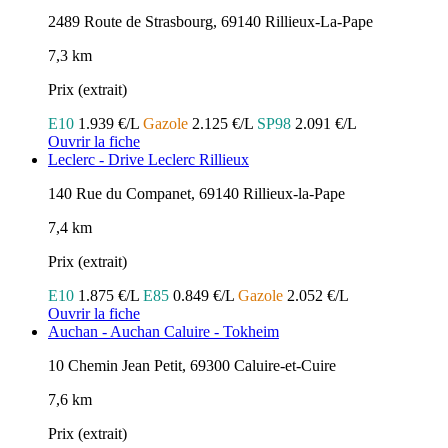
2489 Route de Strasbourg, 69140 Rillieux-La-Pape
7,3 km
Prix (extrait)
E10
1.939 €/L
Gazole
2.125 €/L
SP98
2.091 €/L
Ouvrir la fiche
Leclerc - Drive Leclerc Rillieux
140 Rue du Companet, 69140 Rillieux-la-Pape
7,4 km
Prix (extrait)
E10
1.875 €/L
E85
0.849 €/L
Gazole
2.052 €/L
Ouvrir la fiche
Auchan - Auchan Caluire - Tokheim
10 Chemin Jean Petit, 69300 Caluire-et-Cuire
7,6 km
Prix (extrait)