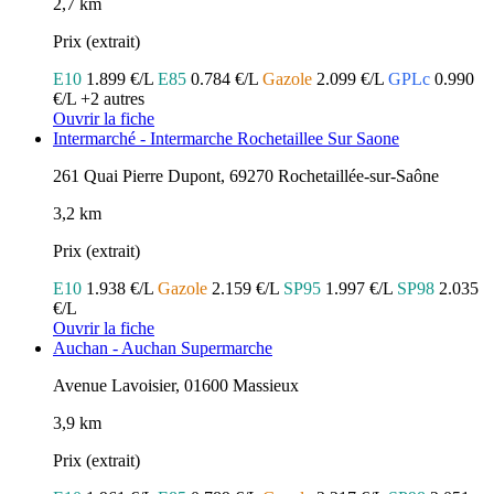
2,7 km
Prix (extrait)
E10
1.899 €/L
E85
0.784 €/L
Gazole
2.099 €/L
GPLc
0.990
€/L
+2 autres
Ouvrir la fiche
Intermarché - Intermarche Rochetaillee Sur Saone
261 Quai Pierre Dupont, 69270 Rochetaillée-sur-Saône
3,2 km
Prix (extrait)
E10
1.938 €/L
Gazole
2.159 €/L
SP95
1.997 €/L
SP98
2.035
€/L
Ouvrir la fiche
Auchan - Auchan Supermarche
Avenue Lavoisier, 01600 Massieux
3,9 km
Prix (extrait)