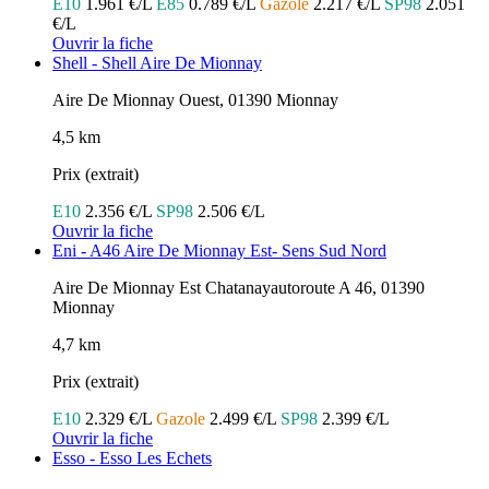
E10
1.961 €/L
E85
0.789 €/L
Gazole
2.217 €/L
SP98
2.051
€/L
Ouvrir la fiche
Shell - Shell Aire De Mionnay
Aire De Mionnay Ouest, 01390 Mionnay
4,5 km
Prix (extrait)
E10
2.356 €/L
SP98
2.506 €/L
Ouvrir la fiche
Eni - A46 Aire De Mionnay Est- Sens Sud Nord
Aire De Mionnay Est Chatanayautoroute A 46, 01390
Mionnay
4,7 km
Prix (extrait)
E10
2.329 €/L
Gazole
2.499 €/L
SP98
2.399 €/L
Ouvrir la fiche
Esso - Esso Les Echets