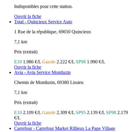
Indisponibles pour cette station.
Ouvrir la fiche
Total - Quincieux Service Auto
1 Rue de la république, 69650 Quincieux
7,1 km
Prix (extrait)
E10
1.986 €/L
Gazole
2.222 €/L
SP98
1.990 €/L
Ouvrir la fiche
Avia - Avia Service Montluzin
Chemin de Montluzin, 69380 Lissieu
7,1 km
Prix (extrait)
E10
2.109 €/L
Gazole
2.309 €/L
SP95
2.139 €/L
SP98
2.179
€/L
Ouvrir la fiche
Carrefour - Carrefour Market Rillieux La Pape Village