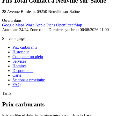
Fils Total Contact à Neuville-sur-Saône
28 Avenue Burdeau, 69250 Neuville-sur-Saône
Ouvrir dans
Google Maps
Waze
Apple Plans
OpenStreetMap
Automate 24/24
Zone route
Derniere synchro : 06/08/2026 21:00
Sur cette page
Prix carburants
Historique
Comparer un plein
Services
Horaires
Disponibilite
Carte
Stations a proximite
FAQ
Tarifs
Prix carburants
Prix au litre et date de derniere mise a jour dans la base.