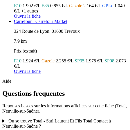
E10
1.902 €/L
E85
0.855 €/L
Gazole
2.164 €/L
GPLc
1.049
€/L
+1 autres
Ouvrir la fiche
Carrefour - Carrefour Market
324 Route de Lyon, 01600 Trevoux
7,9 km
Prix (extrait)
E10
1.924 €/L
Gazole
2.255 €/L
SP95
1.975 €/L
SP98
2.073
€/L
Ouvrir la fiche
Aide
Questions frequentes
Reponses basees sur les informations affichees sur cette fiche (Total,
Neuville-sur-Saône).
Ou se trouve Total - Sarl Laurent Et Fils Total Contact à
Neuville-sur-Saône ?