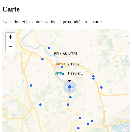
Carte
La station et les autres stations à proximité sur la carte.
+
−
PRIX AU LITRE
2.190 €/L
Gazole
1.990 €/L
SP95