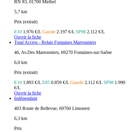
RN 83, 01700 Miribel
5,7 km
Prix (extrait)
E10
1.976 €/L
Gazole
2.197 €/L
SP98
2.112 €/L
Ouvrir la fiche
Total Access - Relais Fontaines Marronniers
46, Av.Des Marronniers, 69270 Fontaines-sur-Saône
6,0 km
Prix (extrait)
E10
1.893 €/L
E85
0.859 €/L
Gazole
2.112 €/L
SP98
1.990
€/L
Ouvrir la fiche
Indépendant
403 Route de Bellevue, 69760 Limonest
6,3 km
Prix