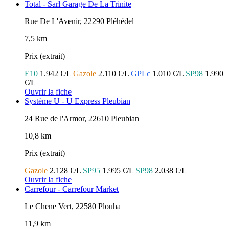
Total - Sarl Garage De La Trinite
Rue De L'Avenir, 22290 Pléhédel
7,5 km
Prix (extrait)
E10
1.942 €/L
Gazole
2.110 €/L
GPLc
1.010 €/L
SP98
1.990
€/L
Ouvrir la fiche
Système U - U Express Pleubian
24 Rue de l'Armor, 22610 Pleubian
10,8 km
Prix (extrait)
Gazole
2.128 €/L
SP95
1.995 €/L
SP98
2.038 €/L
Ouvrir la fiche
Carrefour - Carrefour Market
Le Chene Vert, 22580 Plouha
11,9 km