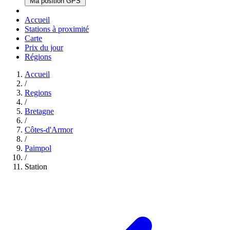
Ma position GPS
Accueil
Stations à proximité
Carte
Prix du jour
Régions
Accueil
/
Regions
/
Bretagne
/
Côtes-d'Armor
/
Paimpol
/
Station