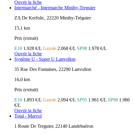
Ouvrir la fiche
Intermarché - Intermarche Minihy-Treguier
ZA De Kerfolic, 22220 Minihy-Tréguier
15,1 km
Prix (extrait)
E10
1.928 €/L
Gazole
2.068 €/L
SP98
1.978 €/L
Ouvrir la fiche
Système U - Super U Lanvollon
35 Rue Des Fontaines, 22290 Lanvollon
16,0 km
Prix (extrait)
E10
1.893 €/L
Gazole
2.094 €/L
SP95
1.961 €/L
SP98
1.986
€/L
Ouvrir la fiche
Total - Marvol
1 Route De Treguier, 22140 Landebaëron