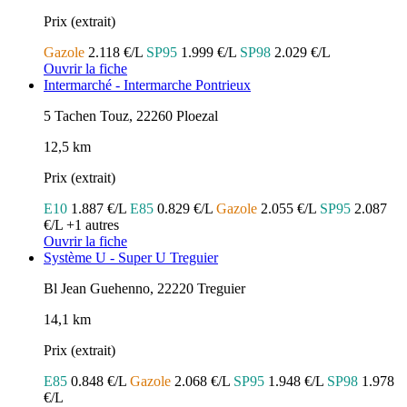
Prix (extrait)
Gazole
2.118 €/L
SP95
1.999 €/L
SP98
2.029 €/L
Ouvrir la fiche
Intermarché - Intermarche Pontrieux
5 Tachen Touz, 22260 Ploezal
12,5 km
Prix (extrait)
E10
1.887 €/L
E85
0.829 €/L
Gazole
2.055 €/L
SP95
2.087
€/L
+1 autres
Ouvrir la fiche
Système U - Super U Treguier
Bl Jean Guehenno, 22220 Treguier
14,1 km
Prix (extrait)
E85
0.848 €/L
Gazole
2.068 €/L
SP95
1.948 €/L
SP98
1.978
€/L