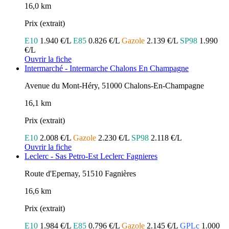
16,0 km
Prix (extrait)
E10
1.940 €/L
E85
0.826 €/L
Gazole
2.139 €/L
SP98
1.990
€/L
Ouvrir la fiche
Intermarché - Intermarche Chalons En Champagne
Avenue du Mont-Héry, 51000 Chalons-En-Champagne
16,1 km
Prix (extrait)
E10
2.008 €/L
Gazole
2.230 €/L
SP98
2.118 €/L
Ouvrir la fiche
Leclerc - Sas Petro-Est Leclerc Fagnieres
Route d'Epernay, 51510 Fagnières
16,6 km
Prix (extrait)
E10
1.984 €/L
E85
0.796 €/L
Gazole
2.145 €/L
GPLc
1.000