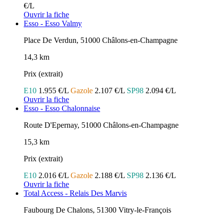
€/L
Ouvrir la fiche
Esso - Esso Valmy
Place De Verdun, 51000 Châlons-en-Champagne
14,3 km
Prix (extrait)
E10
1.955 €/L
Gazole
2.107 €/L
SP98
2.094 €/L
Ouvrir la fiche
Esso - Esso Chalonnaise
Route D'Epernay, 51000 Châlons-en-Champagne
15,3 km
Prix (extrait)
E10
2.016 €/L
Gazole
2.188 €/L
SP98
2.136 €/L
Ouvrir la fiche
Total Access - Relais Des Marvis
Faubourg De Chalons, 51300 Vitry-le-François