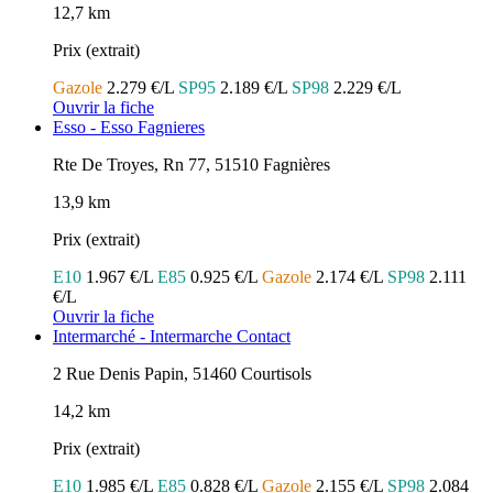
12,7 km
Prix (extrait)
Gazole
2.279 €/L
SP95
2.189 €/L
SP98
2.229 €/L
Ouvrir la fiche
Esso - Esso Fagnieres
Rte De Troyes, Rn 77, 51510 Fagnières
13,9 km
Prix (extrait)
E10
1.967 €/L
E85
0.925 €/L
Gazole
2.174 €/L
SP98
2.111
€/L
Ouvrir la fiche
Intermarché - Intermarche Contact
2 Rue Denis Papin, 51460 Courtisols
14,2 km
Prix (extrait)
E10
1.985 €/L
E85
0.828 €/L
Gazole
2.155 €/L
SP98
2.084