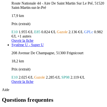
Route Nationale 44 - Aire De Saint Martin Sur Le Pré, 51520
Saint-Martin-sur-le-Pré
17,9 km
Prix (extrait)
E10
1.955 €/L
E85
0.824 €/L
Gazole
2.136 €/L
GPLc
0.982
€/L
+1 autres
Ouvrir la fiche
Système U - Super U
208 Avenue De Champagne, 51300 Frignicourt
18,2 km
Prix (extrait)
E10
2.025 €/L
Gazole
2.285 €/L
SP98
2.119 €/L
Ouvrir la fiche
Aide
Questions frequentes