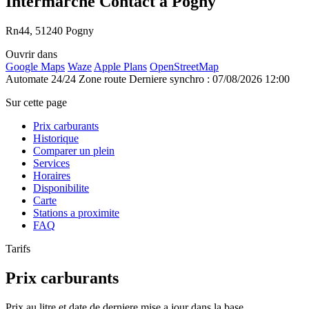
Intermarche Contact à Pogny
Rn44, 51240 Pogny
Ouvrir dans
Google Maps
Waze
Apple Plans
OpenStreetMap
Automate 24/24
Zone route
Derniere synchro : 07/08/2026 12:00
Sur cette page
Prix carburants
Historique
Comparer un plein
Services
Horaires
Disponibilite
Carte
Stations a proximite
FAQ
Tarifs
Prix carburants
Prix au litre et date de derniere mise a jour dans la base.