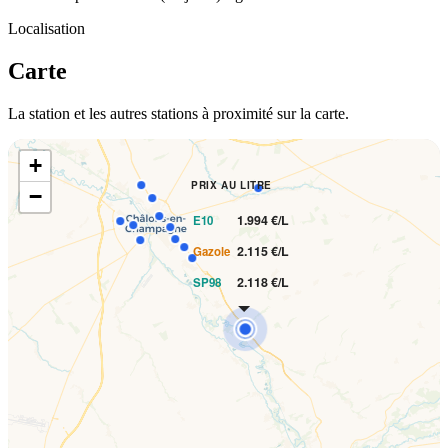
Localisation
Carte
La station et les autres stations à proximité sur la carte.
+
PRIX AU LITRE
−
1.994 €/L
E10
2.115 €/L
Gazole
2.118 €/L
SP98