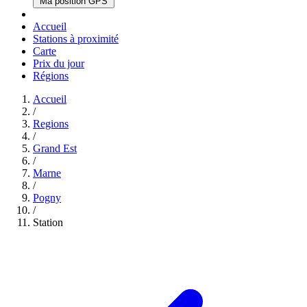
Ma position GPS
Accueil
Stations à proximité
Carte
Prix du jour
Régions
Accueil
/
Regions
/
Grand Est
/
Marne
/
Pogny
/
Station