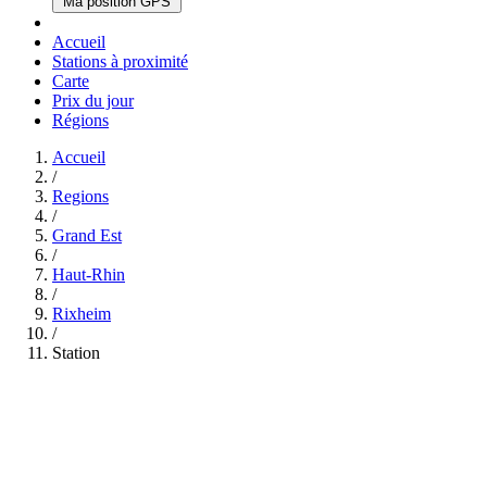
Ma position GPS
Accueil
Stations à proximité
Carte
Prix du jour
Régions
Accueil
/
Regions
/
Grand Est
/
Haut-Rhin
/
Rixheim
/
Station