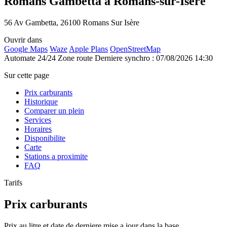
Romans Gambetta à Romans-sur-Isère
56 Av Gambetta, 26100 Romans Sur Isère
Ouvrir dans
Google Maps
Waze
Apple Plans
OpenStreetMap
Automate 24/24
Zone route
Derniere synchro : 07/08/2026 14:30
Sur cette page
Prix carburants
Historique
Comparer un plein
Services
Horaires
Disponibilite
Carte
Stations a proximite
FAQ
Tarifs
Prix carburants
Prix au litre et date de derniere mise a jour dans la base.