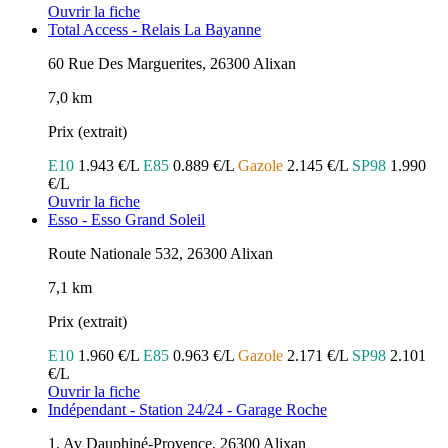
Ouvrir la fiche
Total Access - Relais La Bayanne
60 Rue Des Marguerites, 26300 Alixan
7,0 km
Prix (extrait)
E10
1.943 €/L
E85
0.889 €/L
Gazole
2.145 €/L
SP98
1.990
€/L
Ouvrir la fiche
Esso - Esso Grand Soleil
Route Nationale 532, 26300 Alixan
7,1 km
Prix (extrait)
E10
1.960 €/L
E85
0.963 €/L
Gazole
2.171 €/L
SP98
2.101
€/L
Ouvrir la fiche
Indépendant - Station 24/24 - Garage Roche
1, Av Dauphiné-Provence, 26300 Alixan