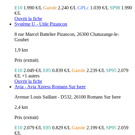
E10
1.990 €/L
Gazole
2.240 €/L
GPLc
1.039 €/L
SP98
1.990
€/L
Ouvrir la fiche
Système U - Utile Pizancon
8 rue Marcel Battelier Pizancon, 26300 Chatuzange-le-
Goubet
1,9 km
Prix (extrait)
E10
2.049 €/L
E85
0.839 €/L
Gazole
2.239 €/L
SP95
2.079
€/L
+1 autres
Ouvrir la fiche
Avia - Avia Xpress Romans Sur Isere
Avenue Louis Saillant - D532, 26100 Romans Sur Isere
2,4 km
Prix (extrait)
E10
2.079 €/L
E85
0.829 €/L
Gazole
2.199 €/L
SP95
2.059
€/L