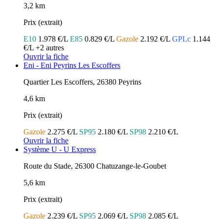
3,2 km
Prix (extrait)
E10
1.978 €/L
E85
0.829 €/L
Gazole
2.192 €/L
GPLc
1.144
€/L
+2 autres
Ouvrir la fiche
Eni - Eni Peyrins Les Escoffers
Quartier Les Escoffers, 26380 Peyrins
4,6 km
Prix (extrait)
Gazole
2.275 €/L
SP95
2.180 €/L
SP98
2.210 €/L
Ouvrir la fiche
Système U - U Express
Route du Stade, 26300 Chatuzange-le-Goubet
5,6 km
Prix (extrait)
Gazole
2.239 €/L
SP95
2.069 €/L
SP98
2.085 €/L