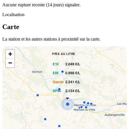
Aucune rupture recente (14 jours) signalee.
Localisation
Carte
La station et les autres stations à proximité sur la carte.
+
PRIX AU LITRE
−
2.049 €/L
E10
0.998 €/L
E85
2.241 €/L
Gazole
2.134 €/L
SP98