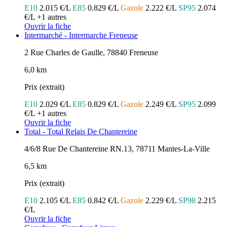
E10
2.015 €/L
E85
0.829 €/L
Gazole
2.222 €/L
SP95
2.074
€/L
+1 autres
Ouvrir la fiche
Intermarché - Intermarche Freneuse
2 Rue Charles de Gaulle, 78840 Freneuse
6,0 km
Prix (extrait)
E10
2.029 €/L
E85
0.829 €/L
Gazole
2.249 €/L
SP95
2.099
€/L
+1 autres
Ouvrir la fiche
Total - Total Relais De Chantereine
4/6/8 Rue De Chantereine RN.13, 78711 Mantes-La-Ville
6,5 km
Prix (extrait)
E10
2.105 €/L
E85
0.842 €/L
Gazole
2.229 €/L
SP98
2.215
€/L
Ouvrir la fiche