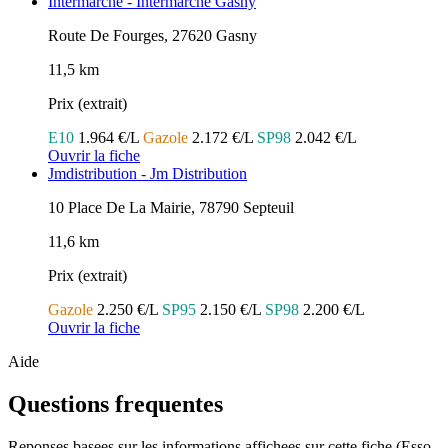
Intermarché - Intermarche Gasny
Route De Fourges, 27620 Gasny
11,5 km
Prix (extrait)
E10
1.964 €/L
Gazole
2.172 €/L
SP98
2.042 €/L
Ouvrir la fiche
Jmdistribution - Jm Distribution
10 Place De La Mairie, 78790 Septeuil
11,6 km
Prix (extrait)
Gazole
2.250 €/L
SP95
2.150 €/L
SP98
2.200 €/L
Ouvrir la fiche
Aide
Questions frequentes
Reponses basees sur les informations affichees sur cette fiche (Esso,