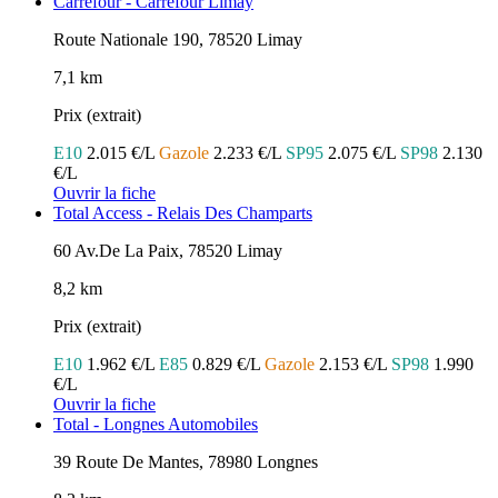
Carrefour - Carrefour Limay
Route Nationale 190, 78520 Limay
7,1 km
Prix (extrait)
E10
2.015 €/L
Gazole
2.233 €/L
SP95
2.075 €/L
SP98
2.130
€/L
Ouvrir la fiche
Total Access - Relais Des Champarts
60 Av.De La Paix, 78520 Limay
8,2 km
Prix (extrait)
E10
1.962 €/L
E85
0.829 €/L
Gazole
2.153 €/L
SP98
1.990
€/L
Ouvrir la fiche
Total - Longnes Automobiles
39 Route De Mantes, 78980 Longnes