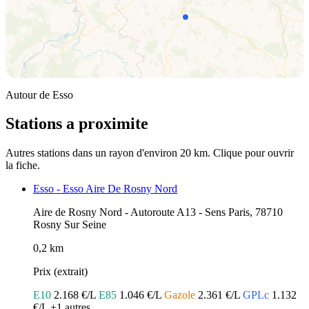
Autour de Esso
Stations a proximite
Autres stations dans un rayon d'environ 20 km. Clique pour ouvrir
la fiche.
Esso - Esso Aire De Rosny Nord
Aire de Rosny Nord - Autoroute A13 - Sens Paris, 78710
Rosny Sur Seine
0,2 km
Prix (extrait)
E10
2.168 €/L
E85
1.046 €/L
Gazole
2.361 €/L
GPLc
1.132
€/L
+1 autres