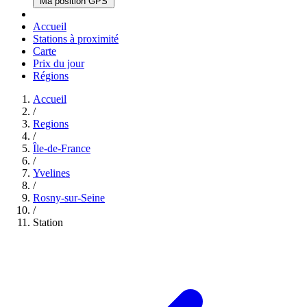
Ma position GPS
Accueil
Stations à proximité
Carte
Prix du jour
Régions
Accueil
/
Regions
/
Île-de-France
/
Yvelines
/
Rosny-sur-Seine
/
Station