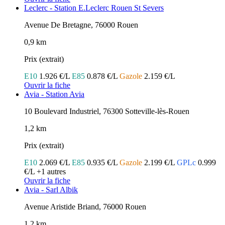
Leclerc - Station E.Leclerc Rouen St Severs
Avenue De Bretagne, 76000 Rouen
0,9 km
Prix (extrait)
E10
1.926 €/L
E85
0.878 €/L
Gazole
2.159 €/L
Ouvrir la fiche
Avia - Station Avia
10 Boulevard Industriel, 76300 Sotteville-lès-Rouen
1,2 km
Prix (extrait)
E10
2.069 €/L
E85
0.935 €/L
Gazole
2.199 €/L
GPLc
0.999
€/L
+1 autres
Ouvrir la fiche
Avia - Sarl Albik
Avenue Aristide Briand, 76000 Rouen
1,2 km