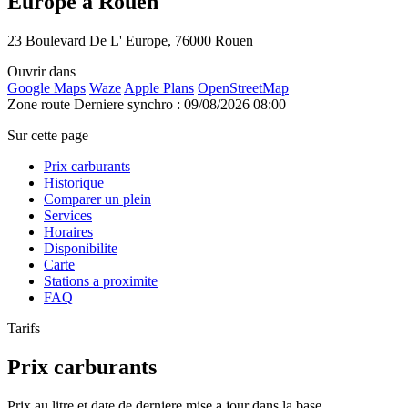
Europe à Rouen
23 Boulevard De L' Europe, 76000 Rouen
Ouvrir dans
Google Maps
Waze
Apple Plans
OpenStreetMap
Zone route
Derniere synchro : 09/08/2026 08:00
Sur cette page
Prix carburants
Historique
Comparer un plein
Services
Horaires
Disponibilite
Carte
Stations a proximite
FAQ
Tarifs
Prix carburants
Prix au litre et date de derniere mise a jour dans la base.