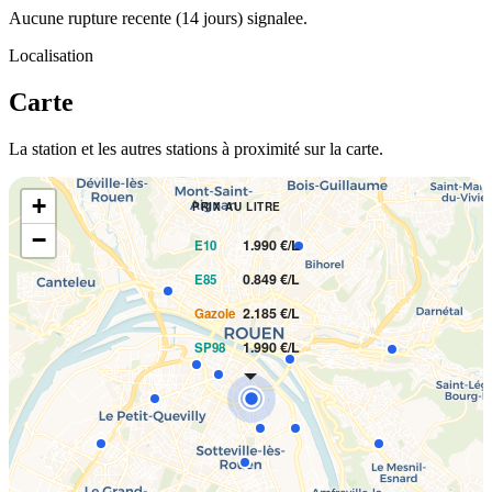
Aucune rupture recente (14 jours) signalee.
Localisation
Carte
La station et les autres stations à proximité sur la carte.
+
PRIX AU LITRE
−
1.990 €/L
E10
0.849 €/L
E85
2.185 €/L
Gazole
1.990 €/L
SP98