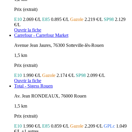
Prix (extrait)
E10
2.069 €/L
E85
0.895 €/L
Gazole
2.219 €/L
SP98
2.129
€/L
Ouvrir la fiche
Carrefour - Carrefour Market
Avenue Jean Jaures, 76300 Sotteville-lès-Rouen
1,5 km
Prix (extrait)
E10
1.990 €/L
Gazole
2.174 €/L
SP98
2.099 €/L
Ouvrir la fiche
Total - Sigess Rouen
Av. Jean RONDEAUX, 76000 Rouen
1,5 km
Prix (extrait)
E10
1.990 €/L
E85
0.859 €/L
Gazole
2.209 €/L
GPLc
1.049
€/L
+1 autres