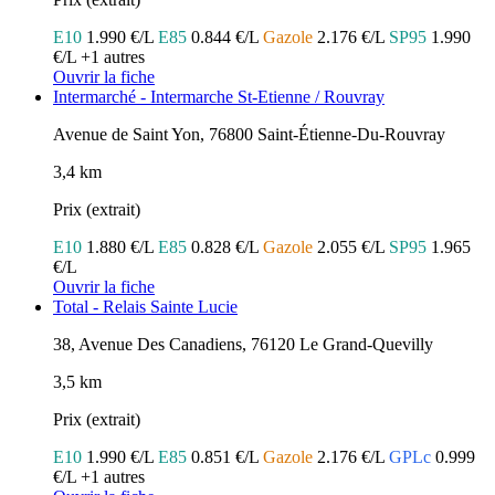
E10
1.990 €/L
E85
0.844 €/L
Gazole
2.176 €/L
SP95
1.990
€/L
+1 autres
Ouvrir la fiche
Intermarché - Intermarche St-Etienne / Rouvray
Avenue de Saint Yon, 76800 Saint-Étienne-Du-Rouvray
3,4 km
Prix (extrait)
E10
1.880 €/L
E85
0.828 €/L
Gazole
2.055 €/L
SP95
1.965
€/L
Ouvrir la fiche
Total - Relais Sainte Lucie
38, Avenue Des Canadiens, 76120 Le Grand-Quevilly
3,5 km
Prix (extrait)
E10
1.990 €/L
E85
0.851 €/L
Gazole
2.176 €/L
GPLc
0.999
€/L
+1 autres