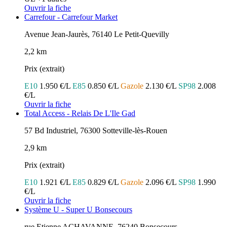
Ouvrir la fiche
Carrefour - Carrefour Market
Avenue Jean-Jaurès, 76140 Le Petit-Quevilly
2,2 km
Prix (extrait)
E10
1.950 €/L
E85
0.850 €/L
Gazole
2.130 €/L
SP98
2.008
€/L
Ouvrir la fiche
Total Access - Relais De L'Ile Gad
57 Bd Industriel, 76300 Sotteville-lès-Rouen
2,9 km
Prix (extrait)
E10
1.921 €/L
E85
0.829 €/L
Gazole
2.096 €/L
SP98
1.990
€/L
Ouvrir la fiche
Système U - Super U Bonsecours
rue Etienne ACHAVANNE, 76240 Bonsecours