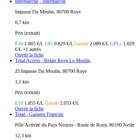
Intermarché - Intermarche
Impasse Du Moulin, 80700 Roye
0,7 km
Prix (extrait)
E10
1.865 €/L
E85
0.829 €/L
Gazole
2.089 €/L
GPLc
1.029
€/L
+1 autres
Ouvrir la fiche
Total Access - Relais Roye Le Moulin
ZI Impasse Du Moulin, 80700 Roye
1,1 km
Prix (extrait)
E10
1.855 €/L
Gazole
2.053 €/L
Ouvrir la fiche
Total - Garages Francois
Pôle Activité du Pays Neslois - Route de Rouy, 80190 Nesle
12,3 km