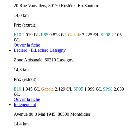
20 Rue Vauvillers, 80170 Rosières-En-Santerre
14,0 km
Prix (extrait)
E10
2.019 €/L
E85
0.828 €/L
Gazole
2.225 €/L
SP98
2.105
€/L
Ouvrir la fiche
Leclerc - E.Leclerc Lassigny
Zone Artisanale, 60310 Lassigny
14,3 km
Prix (extrait)
E10
1.945 €/L
Gazole
2.129 €/L
SP95
1.999 €/L
SP98
2.039
€/L
Ouvrir la fiche
Indépendant
Avenue du 8 Mai 1945, 80500 Montdidier
14,4 km