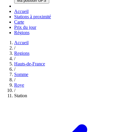
Ma position GPS
Accueil
Stations à proximité
Carte
Prix du jour
Régions
Accueil
/
Regions
/
Hauts-de-France
/
Somme
/
Roye
/
Station