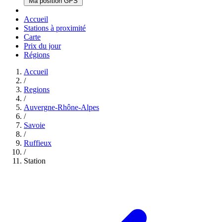
Ma position GPS
Accueil
Stations à proximité
Carte
Prix du jour
Régions
Accueil
/
Regions
/
Auvergne-Rhône-Alpes
/
Savoie
/
Ruffieux
/
Station