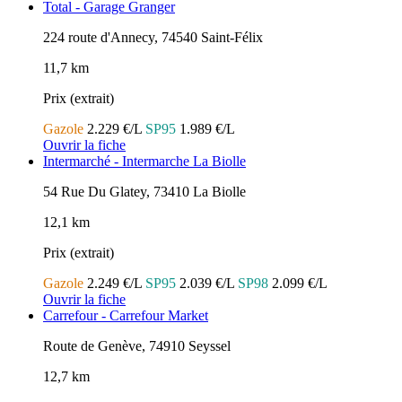
Total - Garage Granger
224 route d'Annecy, 74540 Saint-Félix
11,7 km
Prix (extrait)
Gazole
2.229 €/L
SP95
1.989 €/L
Ouvrir la fiche
Intermarché - Intermarche La Biolle
54 Rue Du Glatey, 73410 La Biolle
12,1 km
Prix (extrait)
Gazole
2.249 €/L
SP95
2.039 €/L
SP98
2.099 €/L
Ouvrir la fiche
Carrefour - Carrefour Market
Route de Genève, 74910 Seyssel
12,7 km