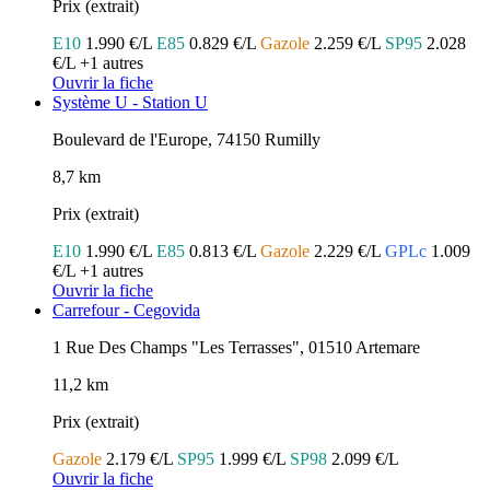
Prix (extrait)
E10
1.990 €/L
E85
0.829 €/L
Gazole
2.259 €/L
SP95
2.028
€/L
+1 autres
Ouvrir la fiche
Système U - Station U
Boulevard de l'Europe, 74150 Rumilly
8,7 km
Prix (extrait)
E10
1.990 €/L
E85
0.813 €/L
Gazole
2.229 €/L
GPLc
1.009
€/L
+1 autres
Ouvrir la fiche
Carrefour - Cegovida
1 Rue Des Champs "Les Terrasses", 01510 Artemare
11,2 km
Prix (extrait)
Gazole
2.179 €/L
SP95
1.999 €/L
SP98
2.099 €/L
Ouvrir la fiche