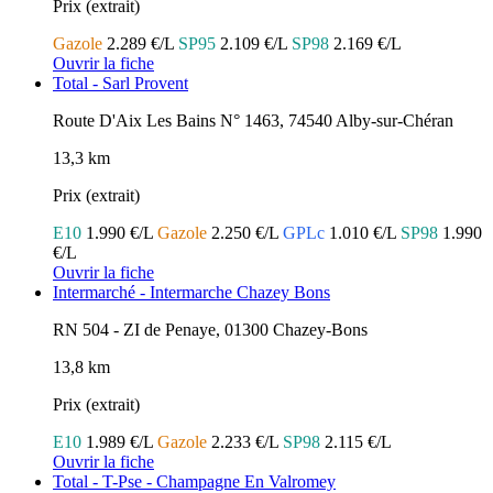
Prix (extrait)
Gazole
2.289 €/L
SP95
2.109 €/L
SP98
2.169 €/L
Ouvrir la fiche
Total - Sarl Provent
Route D'Aix Les Bains N° 1463, 74540 Alby-sur-Chéran
13,3 km
Prix (extrait)
E10
1.990 €/L
Gazole
2.250 €/L
GPLc
1.010 €/L
SP98
1.990
€/L
Ouvrir la fiche
Intermarché - Intermarche Chazey Bons
RN 504 - ZI de Penaye, 01300 Chazey-Bons
13,8 km
Prix (extrait)
E10
1.989 €/L
Gazole
2.233 €/L
SP98
2.115 €/L
Ouvrir la fiche
Total - T-Pse - Champagne En Valromey