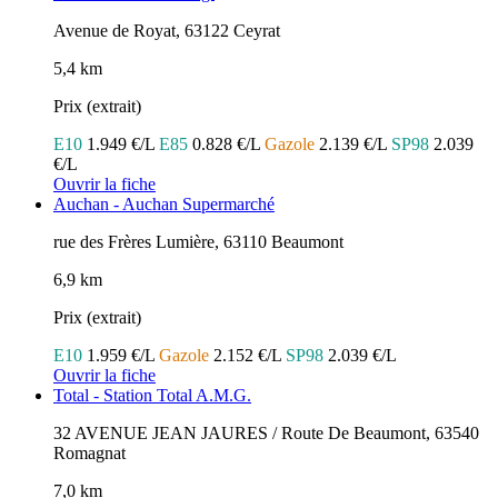
Avenue de Royat, 63122 Ceyrat
5,4 km
Prix (extrait)
E10
1.949 €/L
E85
0.828 €/L
Gazole
2.139 €/L
SP98
2.039
€/L
Ouvrir la fiche
Auchan - Auchan Supermarché
rue des Frères Lumière, 63110 Beaumont
6,9 km
Prix (extrait)
E10
1.959 €/L
Gazole
2.152 €/L
SP98
2.039 €/L
Ouvrir la fiche
Total - Station Total A.M.G.
32 AVENUE JEAN JAURES / Route De Beaumont, 63540
Romagnat
7,0 km