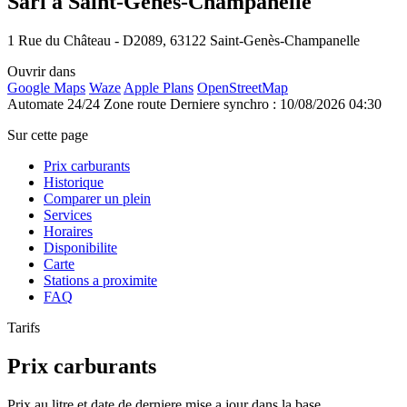
Sarl à Saint-Genès-Champanelle
1 Rue du Château - D2089, 63122 Saint-Genès-Champanelle
Ouvrir dans
Google Maps
Waze
Apple Plans
OpenStreetMap
Automate 24/24
Zone route
Derniere synchro : 10/08/2026 04:30
Sur cette page
Prix carburants
Historique
Comparer un plein
Services
Horaires
Disponibilite
Carte
Stations a proximite
FAQ
Tarifs
Prix carburants
Prix au litre et date de derniere mise a jour dans la base.