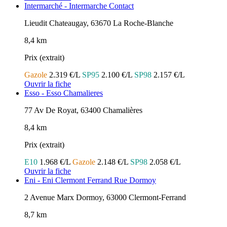
Intermarché - Intermarche Contact
Lieudit Chateaugay, 63670 La Roche-Blanche
8,4 km
Prix (extrait)
Gazole
2.319 €/L
SP95
2.100 €/L
SP98
2.157 €/L
Ouvrir la fiche
Esso - Esso Chamalieres
77 Av De Royat, 63400 Chamalières
8,4 km
Prix (extrait)
E10
1.968 €/L
Gazole
2.148 €/L
SP98
2.058 €/L
Ouvrir la fiche
Eni - Eni Clermont Ferrand Rue Dormoy
2 Avenue Marx Dormoy, 63000 Clermont-Ferrand
8,7 km