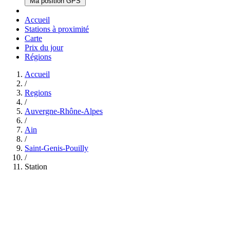
Ma position GPS
Accueil
Stations à proximité
Carte
Prix du jour
Régions
Accueil
/
Regions
/
Auvergne-Rhône-Alpes
/
Ain
/
Saint-Genis-Pouilly
/
Station